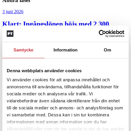
Andra läser
3 juni 2026
Klart: Ingångslönen höjs med 2 300
kronor
4 juni 2026
Samtycke
Information
Om
Insändare:
Miljoner i sjön –
polisaspiranter underkänns på
Denna webbplats använder cookies
godtyckliga grunder
Vi använder cookies för att anpassa innehållet och
1 juni 2026
annonserna till användarna, tillhandahålla funktioner för
sociala medier och analysera vår trafik. Vi
Jens Mårtensson:
Snart 20 år i tjänst – nu
vidarebefordrar även sådana identifierare från din enhet
ska han lära sig grunderna
till de sociala medier och annons- och analysföretag som
vi samarbetar med. Dessa kan i sin tur kombinera
4 juni 2026
informationen med annan information som du har
Polisregionen erkänner fel: ”Kommer att
tillhandahållit eller som de har samlat in när du har använt