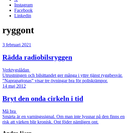
Instagram
Facebook
Linkedin
ryggont
3 februari 2021
Rädda radiobilsryggen
Verktygslådan
Utrustningen och bilsittandet ger många i yttre tjänst ryggbesvär.
”Naprapatjonas” visar tre övningar bra för poliskrämpor.
14 maj 2012
Bryt den onda cirkeln i tid
Må bra
Smärta är en varningssignal. Om man inte lyssnar på den finns en
risk att värken blir kronisk. Ont föder nämligen ont.