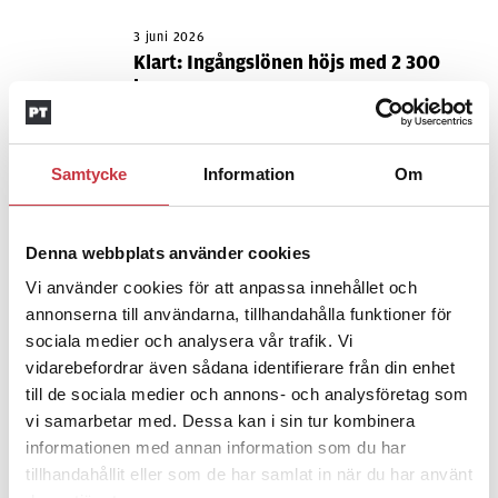
3 juni 2026
Klart: Ingångslönen höjs med 2 300
kronor
4 juni 2026
Samtycke
Information
Om
Insändare:
Miljoner i sjön –
polisaspiranter underkänns på
godtyckliga grunder
Denna webbplats använder cookies
Vi använder cookies för att anpassa innehållet och
annonserna till användarna, tillhandahålla funktioner för
1 juni 2026
Jens Mårtensson:
Snart 20 år i tjänst
sociala medier och analysera vår trafik. Vi
– nu ska han lära sig grunderna
vidarebefordrar även sådana identifierare från din enhet
till de sociala medier och annons- och analysföretag som
vi samarbetar med. Dessa kan i sin tur kombinera
informationen med annan information som du har
4 juni 2026
Polisregionen erkänner fel: ”Kommer
tillhandahållit eller som de har samlat in när du har använt
att rättas till”