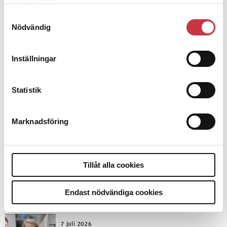
deras tjänster.
Samtyckesval
Nödvändig
Inställningar
Debatt
Statistik
9 juli 2026
Slutreplik:
Det handlar om
kunskapsstyrning – inte om
Marknadsföring
forskarnas motiv
8 juli 2026
Tillåt alla cookies
Replik:
Det är inte evidenskrav som
bakbinder polisen
Endast nödvändiga cookies
7 juli 2026