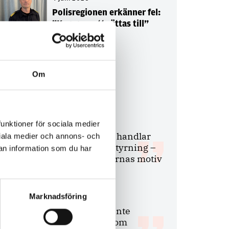
Polisregionen erkänner fel:
”Kommer att rättas till”
Om
Debatt
9 juli 2026
funktioner för sociala medier
Slutreplik:
Det handlar
ociala medier och annons- och
om kunskapsstyrning –
an information som du har
inte om forskarnas motiv
Marknadsföring
8 juli 2026
Replik:
Det är inte
evidenskrav som