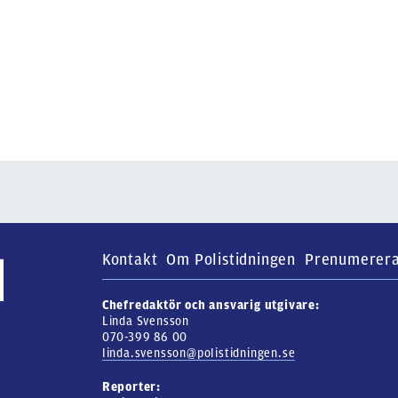
Kontakt
Om Polistidningen
Prenumerer
Chefredaktör och ansvarig utgivare:
Linda Svensson
070-399 86 00
linda.svensson@polistidningen.se
Reporter: