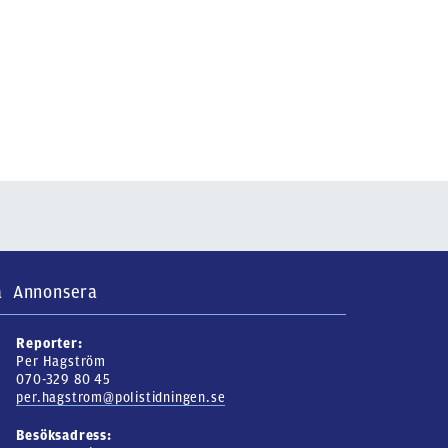
a
Annonsera
Reporter:
Per Hagström
070-329 80 45
per.hagstrom@polistidningen.se
Besöksadress: