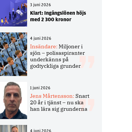
3 juni 2026
Klart: Ingångslönen höjs
med 2 300 kronor
4 juni 2026
Insändare:
Miljoner i
sjön – polisaspiranter
underkänns på
godtyckliga grunder
1 juni 2026
Jens Mårtensson:
Snart
20 år i tjänst – nu ska
han lära sig grunderna
4 juni 2026