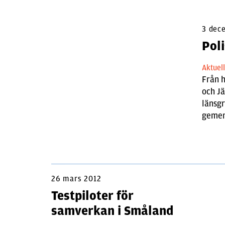
3 dec
Poli
Aktuel
Från h
och Jä
länsg
gemen
26 mars 2012
Testpiloter för
samverkan i Småland