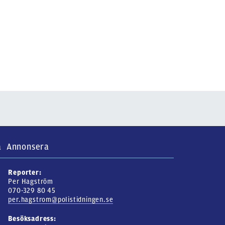
a
Annonsera
Reporter:
Per Hagström
070-329 80 45
per.hagstrom@polistidningen.se
Besöksadress: