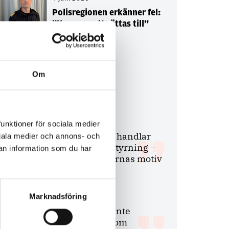
Polisregionen erkänner fel:
”Kommer att rättas till”
Om
Debatt
9 juli 2026
funktioner för sociala medier
Slutreplik:
Det handlar
ociala medier och annons- och
om kunskapsstyrning –
an information som du har
inte om forskarnas motiv
Marknadsföring
8 juli 2026
Replik:
Det är inte
evidenskrav som