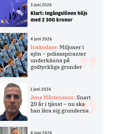
3 juni 2026
Klart: Ingångslönen höjs
med 2 300 kronor
4 juni 2026
Insändare:
Miljoner i
sjön – polisaspiranter
underkänns på
godtyckliga grunder
1 juni 2026
Jens Mårtensson:
Snart
20 år i tjänst – nu ska
han lära sig grunderna
4 juni 2026