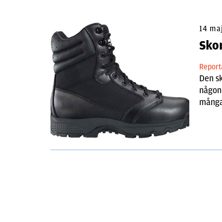
14 ma
Sko
Repor
Den sk
någon 
många 