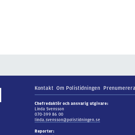
Kontakt
Om Polistidningen
Prenumerer
Chefredaktör och ansvarig utgivare:
Linda Svensson
070-399 86 00
linda.svensson@polistidningen.se
Reporter: