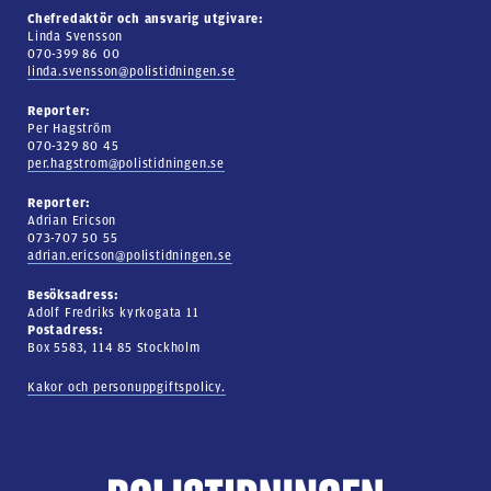
Chefredaktör och ansvarig utgivare:
Linda Svensson
070-399 86 00
linda.svensson@polistidningen.se
Reporter:
Per Hagström
070-329 80 45
per.hagstrom@polistidningen.se
Reporter:
Adrian Ericson
073-707 50 55
adrian.ericson@polistidningen.se
Besöksadress:
Adolf Fredriks kyrkogata 11
Postadress:
Box 5583, 114 85 Stockholm
Kakor och personuppgiftspolicy.