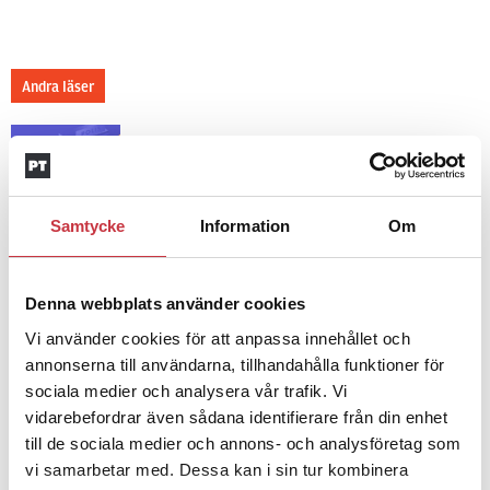
Andra läser
3 juni 2026
Klart: Ingångslönen höjs med 2 300
kronor
Samtycke
Information
Om
4 juni 2026
Insändare:
Miljoner i sjön –
Denna webbplats använder cookies
polisaspiranter underkänns på
godtyckliga grunder
Vi använder cookies för att anpassa innehållet och
annonserna till användarna, tillhandahålla funktioner för
sociala medier och analysera vår trafik. Vi
vidarebefordrar även sådana identifierare från din enhet
1 juni 2026
Jens Mårtensson:
Snart 20 år i tjänst
till de sociala medier och annons- och analysföretag som
– nu ska han lära sig grunderna
vi samarbetar med. Dessa kan i sin tur kombinera