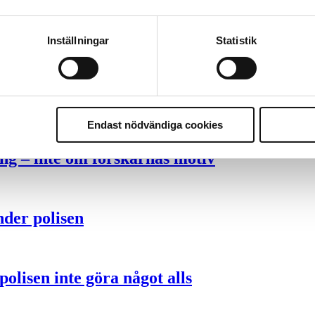
ttas till”
Inställningar
Statistik
Endast nödvändiga cookies
ng – inte om forskarnas motiv
nder polisen
olisen inte göra något alls