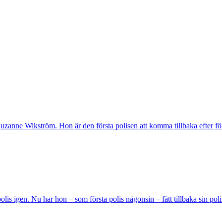
uzanne Wikström. Hon är den första polisen att komma tillbaka efter fö
s igen. Nu har hon – som första polis någonsin – fått tillbaka sin polis