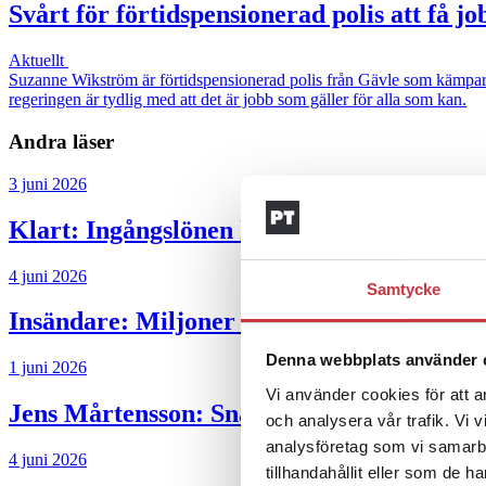
Svårt för förtidspensionerad polis att få jo
Aktuellt
Suzanne Wikström är förtidspensionerad polis från Gävle som kämpar för
regeringen är tydlig med att det är jobb som gäller för alla som kan.
Andra läser
3 juni 2026
Klart: Ingångslönen höjs med 2 300 krono
4 juni 2026
Samtycke
Insändare:
Miljoner i sjön – polisaspiran
Denna webbplats använder 
1 juni 2026
Vi använder cookies för att a
Jens Mårtensson:
Snart 20 år i tjänst – n
och analysera vår trafik. Vi 
analysföretag som vi samarb
4 juni 2026
tillhandahållit eller som de h