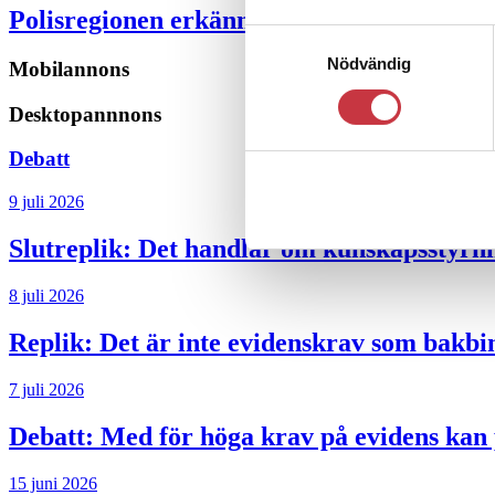
Polisregionen erkänner fel: ”Kommer att rä
Samtyckesval
Nödvändig
Mobilannons
Desktopannnons
Debatt
9 juli 2026
Slutreplik:
Det handlar om kunskapsstyrni
8 juli 2026
Replik:
Det är inte evidenskrav som bakbi
7 juli 2026
Debatt:
Med för höga krav på evidens kan p
15 juni 2026