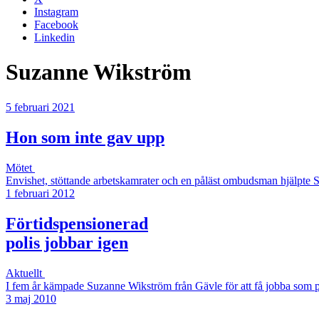
Instagram
Facebook
Linkedin
Suzanne Wikström
5 februari 2021
Hon som inte gav upp
Mötet
Envishet, stöttande arbetskamrater och en påläst ombudsman hjälpte S
1 februari 2012
Förtidspensionerad
polis jobbar igen
Aktuellt
I fem år kämpade Suzanne Wikström från Gävle för att få jobba som poli
3 maj 2010