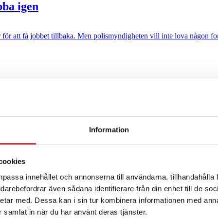
bba igen
 att få jobbet tillbaka. Men polismyndigheten vill inte lova någon fort
r
Information
ter underkänns på godtyckliga grunder
cookies
npassa innehållet och annonserna till användarna, tillhandahålla 
u ska han lära sig grunderna
vidarebefordrar även sådana identifierare från din enhet till de s
etar med. Dessa kan i sin tur kombinera informationen med ann
ar samlat in när du har använt deras tjänster.