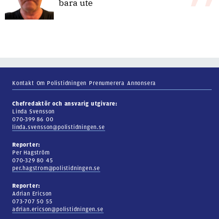
bara ute
Kontakt
Om Polistidningen
Prenumerera
Annonsera
Chefredaktör och ansvarig utgivare:
Linda Svensson
070-399 86 00
linda.svensson@polistidningen.se
Reporter:
Per Hagström
070-329 80 45
per.hagstrom@polistidningen.se
Reporter:
Adrian Ericson
073-707 50 55
adrian.ericson@polistidningen.se