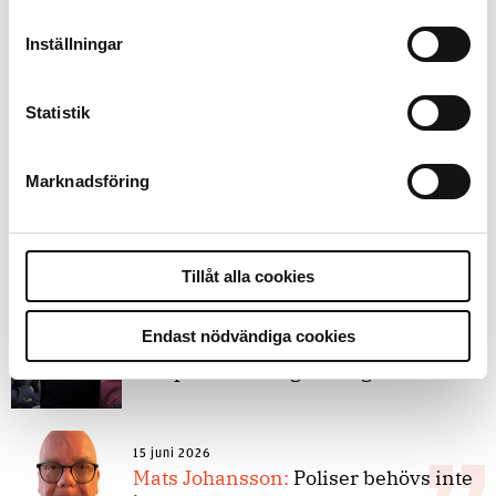
9 juli 2026
Inställningar
Slutreplik:
Det handlar om
kunskapsstyrning – inte om
forskarnas motiv
Statistik
Marknadsföring
8 juli 2026
Replik:
Det är inte evidenskrav som
bakbinder polisen
Tillåt alla cookies
7 juli 2026
Endast nödvändiga cookies
Debatt:
Med för höga krav på evidens
kan polisen inte göra något alls
15 juni 2026
Mats Johansson:
Poliser behövs inte