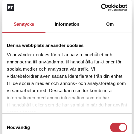
Insändare:
Miljoner i sjön –
polisaspiranter underkänns på
godtyckliga grunder
Samtycke
Information
Om
1 juni 2026
Jens Mårtensson:
Snart 20 år i tjänst
Denna webbplats använder cookies
– nu ska han lära sig grunderna
Vi använder cookies för att anpassa innehållet och
annonserna till användarna, tillhandahålla funktioner för
sociala medier och analysera vår trafik. Vi
4 juni 2026
vidarebefordrar även sådana identifierare från din enhet
Polisregionen erkänner fel: ”Kommer
till de sociala medier och annons- och analysföretag som
att rättas till”
vi samarbetar med. Dessa kan i sin tur kombinera
informationen med annan information som du har
tillhandahållit eller som de har samlat in när du har använt
deras tjänster.
Samtyckesval
Debatt
Nödvändig