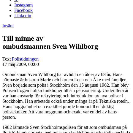
Instagram
Facebook
Linkedin
Insänt
Till minne av
ombudsmannen Sven Wihlborg
Text
Polistidningen
17 maj 2009, 00:00
Ombudsman Sven Wihlborg har avlidit i en ålder av 68 år. Hans
närmaste är hustrun Marie och barnen Lena och Åke med familjer.
Sven började som polis i Stockholm den 15 augusti 1962. Han blev
Polisen trogen i olika funktioner till sin pensionering. Under flera år
var han ansvarig för rekrytering och introduktion av nya poliser i
Stockholm. Han arbetade också under många år på Tekniska roteln.
Hans noggrannhet och exakthet gjorde honom till en duktig
polistekniker. Att vara noggrann och exakt var en del av hans
person.
1982 lämnade Sven Stockholmspolisen för att som ombudsman på
Polisförbundet arbeta med polisens skyddsfrågor och stödja enskilda