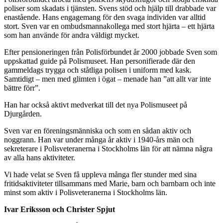
poliser som skadats i tjänsten. Svens stöd och hjälp till drabbade var
enastående. Hans engagemang för den svaga individen var alltid
stort. Sven var en ombudsmannakollega med stort hjärta – ett hjärta
som han använde för andra väldigt mycket.
Efter pensioneringen från Polisförbundet år 2000 jobbade Sven som
uppskattad guide på Polismuseet. Han personifierade där den
gammeldags trygga och ståtliga polisen i uniform med kask.
Samtidigt – men med glimten i ögat – menade han ”att allt var inte
bättre förr”.
Han har också aktivt medverkat till det nya Polismuseet på
Djurgården.
Sven var en föreningsmänniska och som en sådan aktiv och
noggrann. Han var under många år aktiv i 1940-års män och
sekreterare i Polisveteranerna i Stockholms län för att nämna några
av alla hans aktiviteter.
Vi hade velat se Sven få uppleva många fler stunder med sina
fritidsaktiviteter tillsammans med Marie, barn och barnbarn och inte
minst som aktiv i Polisveteranerna i Stockholms län.
Ivar Eriksson och Christer Spjut