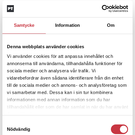
Jens Mårtensson:
Snart 20 år i tjänst – nu
ska han lära sig grunderna
Samtycke
Information
Om
4 juni 2026
Polisregionen erkänner fel: ”Kommer att
rättas till”
Denna webbplats använder cookies
Vi använder cookies för att anpassa innehållet och
Mobilannons
annonserna till användarna, tillhandahålla funktioner för
sociala medier och analysera vår trafik. Vi
Desktopannnons
vidarebefordrar även sådana identifierare från din enhet
Debatt
till de sociala medier och annons- och analysföretag som
vi samarbetar med. Dessa kan i sin tur kombinera
9 juli 2026
informationen med annan information som du har
tillhandahållit eller som de har samlat in när du har använt
Slutreplik:
Det handlar om
deras tjänster.
kunskapsstyrning – inte om forskarnas
Samtyckesval
motiv
Nödvändig