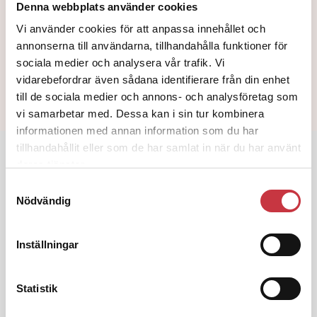
POLISFÖRBUNDET
REDAKTÖRENS RADER
TIPSA
Denna webbplats använder cookies
Vi använder cookies för att anpassa innehållet och
annonserna till användarna, tillhandahålla funktioner för
Text
Anna Hjorth
sociala medier och analysera vår trafik. Vi
4 oktober 2011
vidarebefordrar även sådana identifierare från din enhet
till de sociala medier och annons- och analysföretag som
Dela artikel:
Facebook
X
E-post
vi samarbetar med. Dessa kan i sin tur kombinera
informationen med annan information som du har
tillhandahållit eller som de har samlat in när du har använt
Andra läser
deras tjänster.
Samtyckesval
3 juni 2026
Nödvändig
Klart: Ingångslönen höjs med 2 300
kronor
Inställningar
4 juni 2026
Insändare:
Miljoner i sjön –
Statistik
polisaspiranter underkänns på
godtyckliga grunder