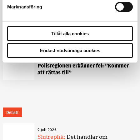
Marknadsföring
1 juni 2026
Jens Mårtensson:
Snart 20 år i tjänst
Tillåt alla cookies
– nu ska han lära sig grunderna
Endast nödvändiga cookies
4 juni 2026
Polisregionen erkänner fel: ”Kommer
att rättas till”
Debatt
9 juli 2026
Slutreplik:
Det handlar om