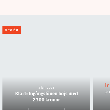
Mest läst
I
3 juni 2026
po
Klart: Ingångslönen höjs med
2 300 kronor