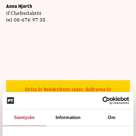
Anna Hjorth
tf Chefredaktör
tel 08-676 97 35
Detta är Redaktörens rader. Åsikterna är
skribentens egna.
Ämnen i artikeln
Samtycke
Information
Om
ÅSIKTER
CHEFREDAKTÖR
MYCKET
NY WEBB
POLISEN