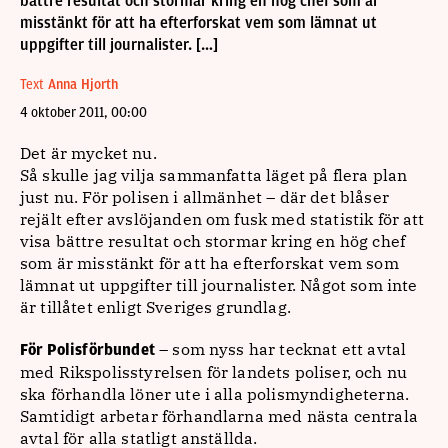
bättre resultat och stormar kring en hög chef som är
misstänkt för att ha efterforskat vem som lämnat ut
uppgifter till journalister. […]
Text
Anna Hjorth
4 oktober 2011, 00:00
Det är mycket nu.
Så skulle jag vilja sammanfatta läget på flera plan
just nu. För polisen i allmänhet – där det blåser
rejält efter avslöjanden om fusk med statistik för att
visa bättre resultat och stormar kring en hög chef
som är misstänkt för att ha efterforskat vem som
lämnat ut uppgifter till journalister. Något som inte
är tillåtet enligt Sveriges grundlag.
– som nyss har tecknat ett avtal
För Polisförbundet
med Rikspolisstyrelsen för landets poliser, och nu
ska förhandla löner ute i alla polismyndigheterna.
Samtidigt arbetar förhandlarna med nästa centrala
avtal för alla statligt anställda.