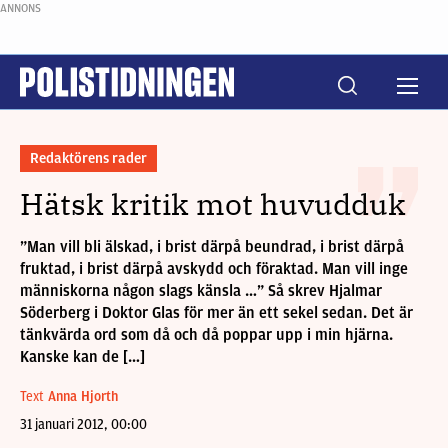
ANNONS
Redaktörens rader
Hätsk kritik mot huvudduk
”Man vill bli älskad, i brist därpå beundrad, i brist därpå
fruktad, i brist därpå avskydd och föraktad. Man vill inge
människorna någon slags känsla …” Så skrev Hjalmar
Söderberg i Doktor Glas för mer än ett sekel sedan. Det är
tänkvärda ord som då och då poppar upp i min hjärna.
Kanske kan de […]
Text
Anna Hjorth
31 januari 2012, 00:00