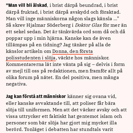
, i brist därpå beundrad, i brist
”Man vill bli älskad
därpå fruktad, i brist därpå avskydd och föraktad.
Man vill inge människorna någon slags känsla …”
Så skrev Hjalmar Söderberg i
Doktor Glas
för mer än
ett sekel sedan. Det är tänkvärda ord som då och då
poppar upp i min hjärna. Kanske kan de även
tillämpas på en tidning? Jag tänker på alla de
känslor artikeln om
Donna, den första
polisstudenten i slöja
, väckte hos människor.
Kommentarerna lät inte vänta på sig – delvis i form
av mejl till oss på redaktionen, men framför allt på
olika forum på nätet. En del positiva, men många
negativa.
känner sig ovana vid,
Jag kan förstå att människor
eller kanske avvaktande till, att poliser får bära
slöja till uniformen. Men att det väcker avsky och att
vissa uttrycker ett faktiskt hat gentemot islam och
personer som bär slöja har gjort mig mycket illa
berörd. Tonläget i debatten har stundtals varit