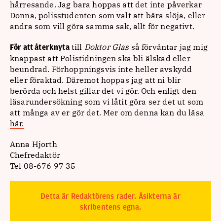
hårresande. Jag bara hoppas att det inte påverkar
Donna, polisstudenten som valt att bära slöja, eller
andra som vill göra samma sak, allt för negativt.
till
Doktor Glas
så förväntar jag mig
För att återknyta
knappast att Polistidningen ska bli älskad eller
beundrad. Förhoppningsvis inte heller avskydd
eller föraktad. Däremot hoppas jag att ni blir
berörda och helst gillar det vi gör. Och enligt den
läsarundersökning som vi låtit göra ser det ut som
att många av er gör det. Mer om denna kan du läsa
här.
Anna Hjorth
Chefredaktör
Tel 08-676 97 35
Detta är Redaktörens rader. Åsikterna är
skribentens egna.