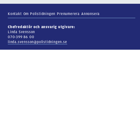
Kontakt
Om Polistidningen
Prenumerera
Annonsera
Chefredaktör och ansvarig utgivare:
Linda Svensson
070-399 86 00
linda.svensson@polistidningen.se
Reporter:
Per Hagström
070-329 80 45
per.hagstrom@polistidningen.se
Reporter:
Adrian Ericson
073-707 50 55
adrian.ericson@polistidningen.se
Besöksadress:
Adolf Fredriks kyrkogata 11
Postadress:
Box 5583, 114 85 Stockholm
Kakor och personuppgiftspolicy.