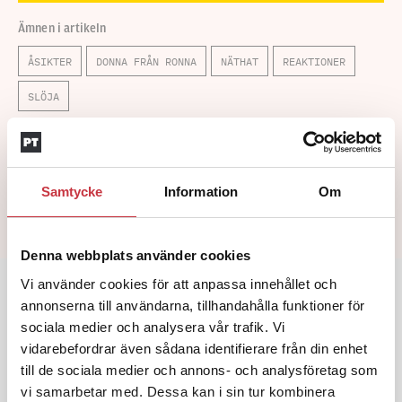
Ämnen i artikeln
ÅSIKTER
DONNA FRÅN RONNA
NÄTHAT
REAKTIONER
SLÖJA
Text
Anna Hjorth
31 januari 2012
Samtycke
Information
Om
Dela artikel:
Facebook
X
E-post
Denna webbplats använder cookies
Andra läser
Vi använder cookies för att anpassa innehållet och
annonserna till användarna, tillhandahålla funktioner för
sociala medier och analysera vår trafik. Vi
3 juni 2026
vidarebefordrar även sådana identifierare från din enhet
Klart: Ingångslönen höjs med 2 300
till de sociala medier och annons- och analysföretag som
kronor
vi samarbetar med. Dessa kan i sin tur kombinera