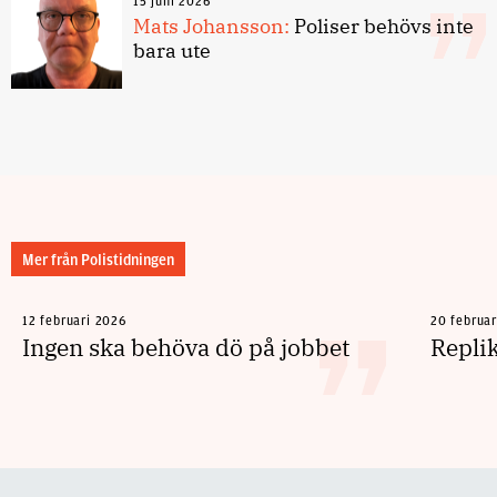
15 juni 2026
Mats Johansson:
Poliser behövs inte
bara ute
Mer från Polistidningen
12 februari 2026
20 februa
Ingen ska behöva dö på jobbet
Repli