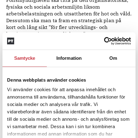
Polismyndigheten ska titta på den organisatoriska,
fysiska och sociala arbetsmiljön liksom
arbetsbelastningen och utsattheten för hot och våld.
Dessutom ska man ta fram en strategisk plan på
kort och lång sikt ”för fler utvecklings- och
karriärvägar inom myndigheten”.
Uppdraget ska slutredovisas senast 1 november
2018.
Samtycke
Information
Om
Ämnen i artikeln
BUDGET
LENA NITZ
MORGAN JOHANSSON
Denna webbplats använder cookies
STEFAN LÖFVEN
Vi använder cookies för att anpassa innehållet och
annonserna till användarna, tillhandahålla funktioner för
Text
Eva Schoultz
sociala medier och analysera vår trafik. Vi
20 augusti 2017
vidarebefordrar även sådana identifierare från din enhet
till de sociala medier och annons- och analysföretag som
vi samarbetar med. Dessa kan i sin tur kombinera
Dela artikel:
Facebook
X
E-post
informationen med annan information som du har