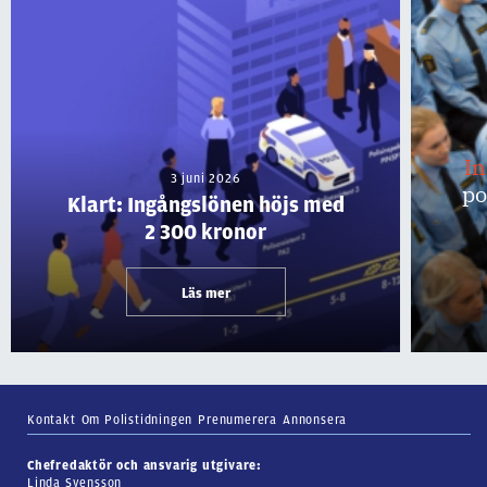
I
3 juni 2026
po
Klart: Ingångslönen höjs med
2 300 kronor
Läs mer
Kontakt
Om Polistidningen
Prenumerera
Annonsera
Chefredaktör och ansvarig utgivare:
Linda Svensson