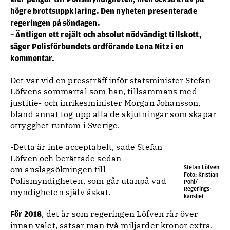
högre brottsuppklaring. Den nyheten presenterade
regeringen på söndagen.
– Äntligen ett rejält och absolut nödvändigt tillskott,
säger Polisförbundets ordförande Lena Nitz i en
kommentar.
Det var vid en pressträff inför statsminister Stefan
Löfvens sommartal som han, tillsammans med
justitie- och inrikesminister Morgan Johansson,
bland annat tog upp alla de skjutningar som skapar
otrygghet runtom i Sverige.
-Detta är inte acceptabelt, sade Stefan
Löfven och berättade sedan
Stefan Löfven
om anslagsökningen till
Foto: Kristian
Polismyndigheten, som går utanpå vad
Pohl/
Regerings-
myndigheten själv äskat.
kansliet
, det år som regeringen Löfven rår över
För 2018
innan valet, satsar man två miljarder kronor extra.