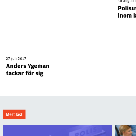
30 august
Polisu
inom k
27 juli 2017
Anders Ygeman
tackar för sig
Mest läst