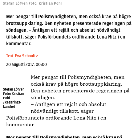
Stefan Löfven Foto: Kristian Pohl
Mer pengar till Polismyndigheten, men också krav på högre
brottsuppklaring. Den nyheten presenterade regeringen på
söndagen. – Äntligen ett rejält och absolut nödvändigt
tillskott, säger Polisförbundets ordförande Lena Nitz i en
kommentar.
Text
Eva Schoultz
20 augusti 2017, 00:00
Mer pengar till Polismyndigheten, men
också krav på högre brottsuppklaring.
Stefan Löfven
Den nyheten presenterade regeringen på
Foto: Kristian
söndagen.
Pohl
/Regerings-
– Äntligen ett rejält och absolut
kansliet
nödvändigt tillskott, säger
Polisförbundets ordförande Lena Nitz i en
kommentar.
Mer pengar till Polismyndigheten, men också krav på