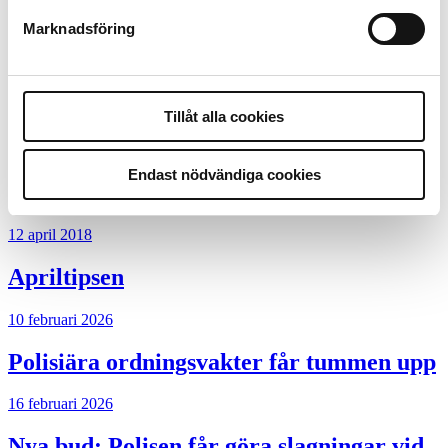
Mats Johansson:
Poliser behövs inte bara
ute
Marknadsföring
Mobilannons
Desktopannons
Tillåt alla cookies
Desktopannons
Endast nödvändiga cookies
Mer från Polistidningen
12 april 2018
Apriltipsen
10 februari 2026
Polisiära ordningsvakter får tummen upp
16 februari 2026
Nya bud: Polisen får göra slagningar vid