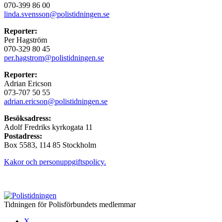
070-399 86 00
linda.svensson@polistidningen.se
Reporter:
Per Hagström
070-329 80 45
per.hagstrom@polistidningen.se
Reporter:
Adrian Ericson
073-707 50 55
adrian.ericson@polistidningen.se
Besöksadress:
Adolf Fredriks kyrkogata 11
Postadress:
Box 5583, 114 85 Stockholm
Kakor och personuppgiftspolicy.
Tidningen för Polisförbundets medlemmar
X