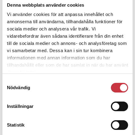
Debatt
Denna webbplats använder cookies
9 juli 2026
Vi använder cookies för att anpassa innehållet och
annonserna till användarna, tillhandahålla funktioner för
Slutreplik:
Det handlar om
sociala medier och analysera vår trafik. Vi
kunskapsstyrning – inte om forskarnas
vidarebefordrar även sådana identifierare från din enhet
motiv
till de sociala medier och annons- och analysföretag som
vi samarbetar med. Dessa kan i sin tur kombinera
8 juli 2026
informationen med annan information som du har
tillhandahållit eller som de har samlat in när du har använt
Replik:
Det är inte evidenskrav som
deras tjänster.
bakbinder polisen
Samtyckesval
Nödvändig
7 juli 2026
Debatt:
Med för höga krav på evidens
Inställningar
kan polisen inte göra något alls
15 juni 2026
Statistik