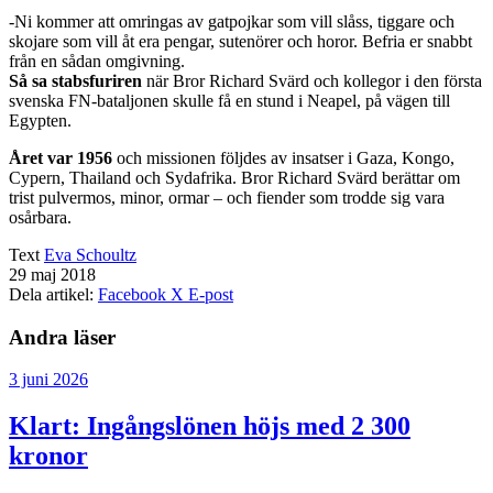
-Ni kommer att omringas av gatpojkar som vill slåss, tiggare och
skojare som vill åt era pengar, sutenörer och horor. Befria er snabbt
från en sådan omgivning.
Så sa stabsfuriren
när Bror Richard Svärd och kollegor i den första
svenska FN-bataljonen skulle få en stund i Neapel, på vägen till
Egypten.
Året var 1956
och missionen följdes av insatser i Gaza, Kongo,
Cypern, Thailand och Sydafrika. Bror Richard Svärd berättar om
trist pulvermos, minor, ormar – och fiender som trodde sig vara
osårbara.
Text
Eva Schoultz
29 maj 2018
Dela artikel:
Facebook
X
E-post
Andra läser
3 juni 2026
Klart: Ingångslönen höjs med 2 300
kronor