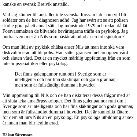
kanske en svensk Breivik anställd.
Vad jag känner till anställer inte svenska försvaret de som vill bli
soldater om de har diagnosen adhd. Jag har svårt att se att polisen
skulle göra på ett annat sätt. Jag mönstrade 1979 och redan då lät
Försvarsmakten de blivande beväringarna träffa en psykolog. Jag
undrar vem mer än Nils som påstår att adhd är en folksjukdom?
Om man lidit av psykisk ohälsa anser Nils att man inte ska vara
diskvalificerad att bli polis. Han sätter gränsen mellan öppen vård
och sluten vård. Det är en mycket märklig uppfattning från en som
inte är psykiatriker eller psykolog.
Det finns galenpannor runt om i Sverige som är
intelligenta och har fina släktingar och goda grannar,
men som är fullständigt dumma i huvudet
Min uppmaning till Nils och de han diskuterar dessa frågor med är
att sluta leka amatörpsykologer. Det finns galenpannor runt om i
Sverige som är intelligenta och har fina släktingar och goda grannar,
men som är fullständigt dumma i huvudet. Det är sannolikt lättare
för dem att lura Nils än en psykolog. En psykologs utbildning är sex
år innan man blir legitimerad.
Håkan Sörensson