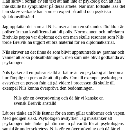
Han skrev i början av sin text att han inte är psykolog och att han
inte skulle ha synpunkter på deras arbete. När man fortsatte läsa det
han skrev verkade han som en expert på adhd och psykiska
sjukdomstillstånd.
Jag uppfattar det som att Nils anser att om en sökandes föräldrar är
poliser är man kvalificerad att bli polis. Norrmannen och mördaren
Breiviks pappa var diplomat och om man skulle resonera som Nils
torde Breivik ha utgjort ett bra material för en diplomatkarriär.
Nils skriver att det finns de som blivit uppmuntrade av grannar och
vänner att söka polisutbildningen, men som inte blivit godkända av
psykologen.
Nils tycker att en polisanställd är bättre än en psykolog att bedöma
hur lämplig en person är att bli polis. Om till exempel psykologen
avstyrker en person från att gå vidare i processen då skulle till
exempel Nils kunna överpröva den bedömningen.
Nils gör en överprövning och då får vi kanske en
svensk Breivik anställd
Låt oss tänka att Nils fastnar för en som gillar uniformer och vapen.
Med gedigen släkt. Psykologen avstyrker. Jag misstänker att
psykologen inte tänker gå närmare in på varför för att psykologens
samtal är under sekretess. Nils gör en överprövning och då får vi