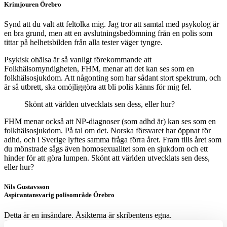
Krimjouren Örebro
Synd att du valt att feltolka mig. Jag tror att samtal med psykolog är
en bra grund, men att en avslutningsbedömning från en polis som
tittar på helhetsbilden från alla tester väger tyngre.
Psykisk ohälsa är så vanligt förekommande att
Folkhälsomyndigheten, FHM, menar att det kan ses som en
folkhälsosjukdom. Att någonting som har sådant stort spektrum, och
är så utbrett, ska omöjliggöra att bli polis känns för mig fel.
Skönt att världen utvecklats sen dess, eller hur?
FHM menar också att NP-diagnoser (som adhd är) kan ses som en
folkhälsosjukdom. På tal om det. Norska försvaret har öppnat för
adhd, och i Sverige lyftes samma fråga förra året. Fram tills året som
du mönstrade sågs även homosexualitet som en sjukdom och ett
hinder för att göra lumpen. Skönt att världen utvecklats sen dess,
eller hur?
Nils Gustavsson
Aspirantansvarig polisområde Örebro
Detta är en insändare. Åsikterna är skribentens egna.
Ämnen i artikeln