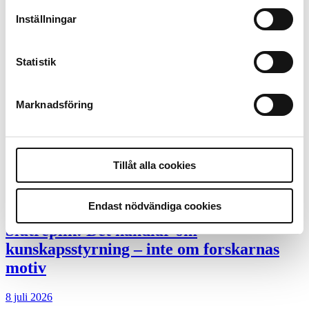
ska han lära sig grunderna
Inställningar
4 juni 2026
Statistik
Polisregionen erkänner fel: ”Kommer att
rättas till”
Marknadsföring
Mobilannons
Desktopannnons
Tillåt alla cookies
Debatt
9 juli 2026
Endast nödvändiga cookies
Slutreplik:
Det handlar om
kunskapsstyrning – inte om forskarnas
motiv
8 juli 2026