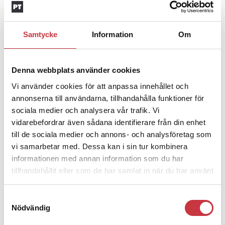
Åsikter
Text
Håkan Sörensson
12 oktober 2020
Dela artikel:
Facebook
X
E-post
Samtycke
Information
Om
Andra läser
Denna webbplats använder cookies
3 juni 2026
Vi använder cookies för att anpassa innehållet och
Klart: Ingångslönen höjs med 2 300
annonserna till användarna, tillhandahålla funktioner för
kronor
sociala medier och analysera vår trafik. Vi
vidarebefordrar även sådana identifierare från din enhet
4 juni 2026
till de sociala medier och annons- och analysföretag som
vi samarbetar med. Dessa kan i sin tur kombinera
Insändare:
Miljoner i sjön –
informationen med annan information som du har
polisaspiranter underkänns på
tillhandahållit eller som de har samlat in när du har använt
godtyckliga grunder
deras tjänster.
Samtyckesval
1 juni 2026
Nödvändig
Jens Mårtensson:
Snart 20 år i tjänst – nu