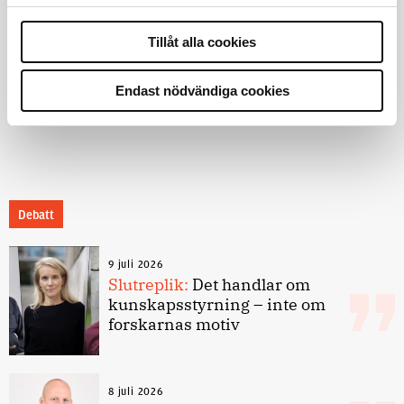
Tillåt alla cookies
4 juni 2026
Polisregionen erkänner fel: ”Kommer
Endast nödvändiga cookies
att rättas till”
Debatt
9 juli 2026
Slutreplik:
Det handlar om
kunskapsstyrning – inte om
forskarnas motiv
8 juli 2026