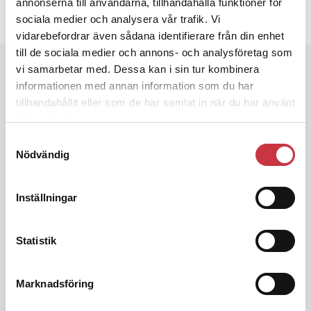
annonserna till användarna, tillhandahålla funktioner för
Dela artikel:
Facebook
X
E-post
sociala medier och analysera vår trafik. Vi
vidarebefordrar även sådana identifierare från din enhet
till de sociala medier och annons- och analysföretag som
Andra läser
vi samarbetar med. Dessa kan i sin tur kombinera
informationen med annan information som du har
3 juni 2026
tillhandahållit eller som de har samlat in när du har använt
Klart: Ingångslönen höjs med 2 300
deras tjänster.
kronor
Samtyckesval
Nödvändig
4 juni 2026
Insändare:
Miljoner i sjön –
Inställningar
polisaspiranter underkänns på
godtyckliga grunder
Statistik
1 juni 2026
Marknadsföring
Jens Mårtensson:
Snart 20 år i tjänst
– nu ska han lära sig grunderna