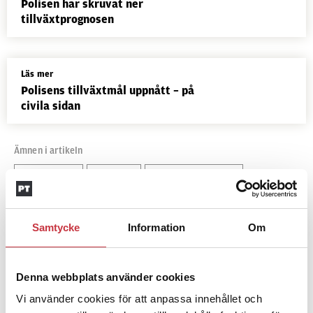
Polisen har skruvat ner
tillväxtprognosen
Läs mer
Polisens tillväxtmål uppnått – på
civila sidan
Ämnen i artikeln
ANTAGNINGEN
MÅNGFALD
POLISUTBILDNINGEN
REKRYTERING
REKRYTERINGSMYNDIGHETEN
Samtycke
Information
Om
SÄKERHETSPRÖVNING
Text
Emma Eneström
Denna webbplats använder cookies
6 september 2024
Vi använder cookies för att anpassa innehållet och