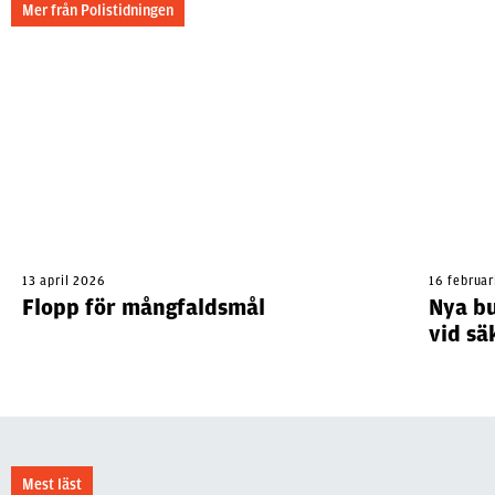
Mer från Polistidningen
13 april 2026
16 februar
Flopp för mångfaldsmål
Nya bu
vid sä
Mest läst