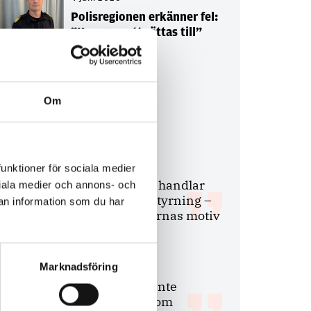
Polisregionen erkänner fel:
”Kommer att rättas till”
Om
Debatt
9 juli 2026
funktioner för sociala medier
Slutreplik:
Det handlar
ociala medier och annons- och
om kunskapsstyrning –
an information som du har
inte om forskarnas motiv
Marknadsföring
8 juli 2026
Replik:
Det är inte
evidenskrav som