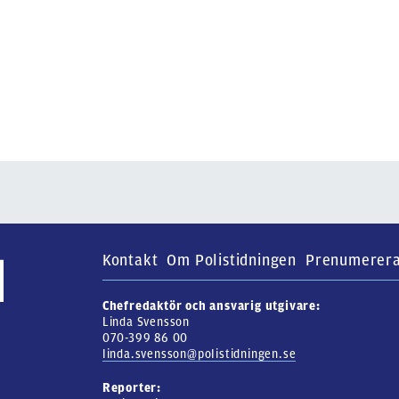
Kontakt
Om Polistidningen
Prenumerer
Chefredaktör och ansvarig utgivare:
Linda Svensson
070-399 86 00
linda.svensson@polistidningen.se
Reporter: