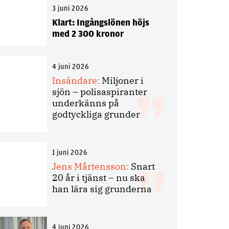
3 juni 2026
Klart: Ingångslönen höjs
med 2 300 kronor
4 juni 2026
Insändare:
Miljoner i
sjön – polisaspiranter
underkänns på
godtyckliga grunder
1 juni 2026
Jens Mårtensson:
Snart
20 år i tjänst – nu ska
han lära sig grunderna
4 juni 2026