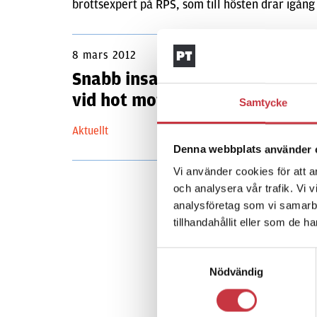
brottsexpert på RPS, som till hösten drar igång
8 mars 2012
Snabb insats kritisk faktor
vid hot mot skolor
Samtycke
Aktuellt
Denna webbplats använder 
Vi använder cookies för att a
och analysera vår trafik. Vi 
analysföretag som vi samarb
tillhandahållit eller som de h
Samtyckesval
Nödvändig