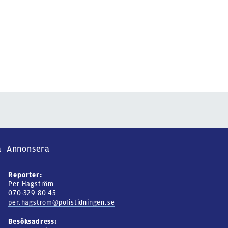
a
Annonsera
Reporter:
Per Hagström
070-329 80 45
per.hagstrom@polistidningen.se
Besöksadress: