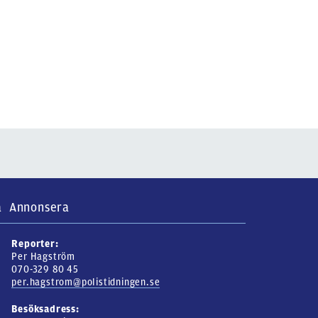
a
Annonsera
Reporter:
Per Hagström
070-329 80 45
per.hagstrom@polistidningen.se
Besöksadress: