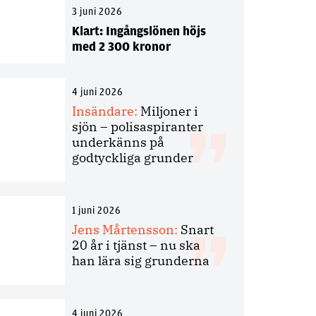
3 juni 2026
Klart: Ingångslönen höjs
med 2 300 kronor
4 juni 2026
Insändare:
Miljoner i
sjön – polisaspiranter
underkänns på
godtyckliga grunder
1 juni 2026
Jens Mårtensson:
Snart
20 år i tjänst – nu ska
han lära sig grunderna
4 juni 2026