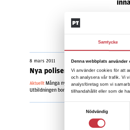
inn
Aktuel
begrän
anser 
Samtycke
8 mars 2011
Denna webbplats använder 
Nya poliser osäkra på våld
Vi använder cookies för att a
och analysera vår trafik. Vi 
Många nya poliser är inte tillräckligt f
Aktuellt
analysföretag som vi samarb
Utbildningen borde förändras, menar erfarna in
tillhandahållit eller som de h
Samtyckesval
Nödvändig