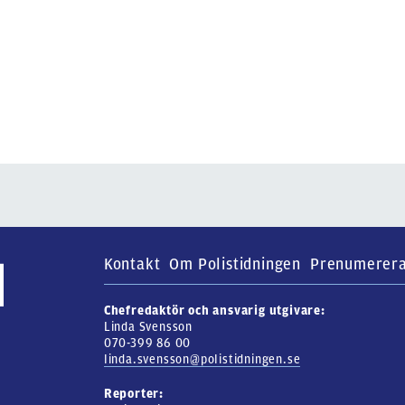
Kontakt
Om Polistidningen
Prenumerer
Chefredaktör och ansvarig utgivare:
Linda Svensson
070-399 86 00
linda.svensson@polistidningen.se
Reporter: