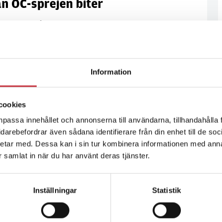
an OC-sprejen biter
Poliser måste utbildas bättre om OC-sprejens
lt
sningar, framförallt för att klara knivangrepp. Det
Johan Bertilsson, som forskat om sprejens effekter.
Information
cookies
npassa innehållet och annonserna till användarna, tillhandahålla 
vidarebefordrar även sådana identifierare från din enhet till de s
örberedda på att hantera det våld de möter i jobbet.
etar med. Dessa kan i sin tur kombinera informationen med ann
struktörer i självskydd.
ar samlat in när du har använt deras tjänster.
Inställningar
Statistik