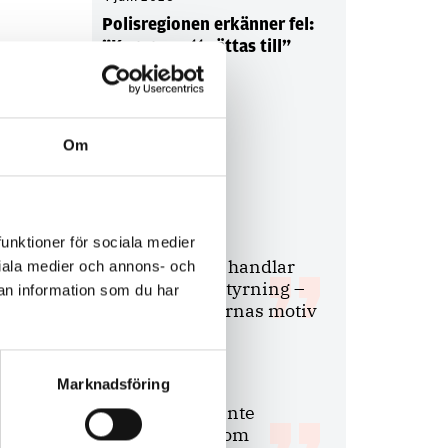
Polisregionen erkänner fel:
”Kommer att rättas till”
Om
Debatt
9 juli 2026
funktioner för sociala medier
Slutreplik:
Det handlar
ociala medier och annons- och
om kunskapsstyrning –
an information som du har
inte om forskarnas motiv
Marknadsföring
8 juli 2026
Replik:
Det är inte
evidenskrav som