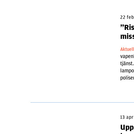
22 fe
”Ris
mis
Aktuel
vapenl
tjänst
lampo
polise
13 apr
Upp