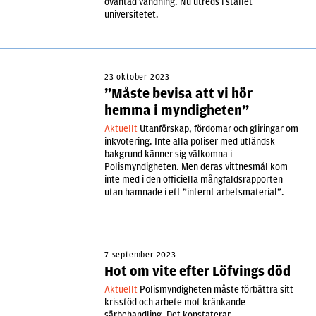
oväntad vändning. Nu utreds i stället
universitetet.
23 oktober 2023
”Måste bevisa att vi hör
hemma i myndigheten”
Aktuellt
Utanförskap, fördomar och gliringar om
inkvotering. Inte alla poliser med utländsk
bakgrund känner sig välkomna i
Polismyndigheten. Men deras vittnesmål kom
inte med i den officiella mångfaldsrapporten
utan hamnade i ett ”internt arbetsmaterial”.
7 september 2023
Hot om vite efter Löfvings död
Aktuellt
Polismyndigheten måste förbättra sitt
krisstöd och arbete mot kränkande
särbehandling. Det konstaterar