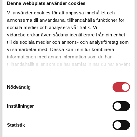
Denna webbplats använder cookies
Vi använder cookies för att anpassa innehållet och
3 juni 2026
annonserna till användarna, tillhandahålla funktioner för
Klart: Ingångslönen höjs med 2 300
sociala medier och analysera vår trafik. Vi
kronor
vidarebefordrar även sådana identifierare från din enhet
till de sociala medier och annons- och analysföretag som
4 juni 2026
vi samarbetar med. Dessa kan i sin tur kombinera
Insändare:
Miljoner i sjön –
informationen med annan information som du har
polisaspiranter underkänns på
tillhandahållit eller som de har samlat in när du har använt
godtyckliga grunder
deras tjänster.
Samtyckesval
Nödvändig
1 juni 2026
Jens Mårtensson:
Snart 20 år i tjänst
– nu ska han lära sig grunderna
Inställningar
Statistik
4 juni 2026
Polisregionen erkänner fel: ”Kommer