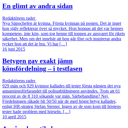
En glimt av andra sidan
Redaktörens rader
Nya Säpochefen är kvinna. Första kvinnan på posten. Det är inget
hon själv reflekterar över så mycket. Hon hoppas att det var hennes
kompetens, inte kön, som tog henne till toppen av ansvaret för rikets
säkerhet. Men om det innebär att hon går före och inspirerar andra
tycker hon att det är bra. Vi har […]
16 juni 2015
Betygen gav exakt jämn
könsfördelning – i testfasen
Redaktörens rader
929 män och 929 kvinnor kallades till tester första gången det nya
antagningsförfarandet till polisutbildningen användes. Trots att 61
procent av de 8 310 sökande var män. Särbehandling? Nej.
Fördelningen råkade bli 50/50 när de med högst betyg kallades,
enligt HR-strateg Stefan Sterner. Ingen av de som kom till höstens
tester hade problem med hörseln. […]
10 april 2015