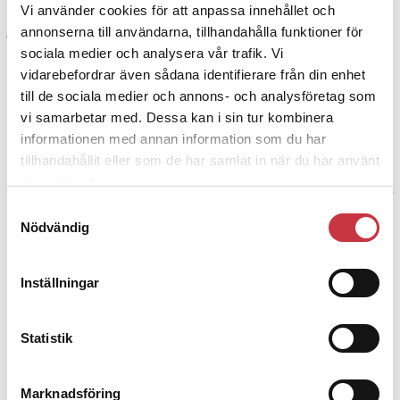
Vi använder cookies för att anpassa innehållet och
Kvinnor blir mer stressade än män av att ofta bli kontaktade om
jobbfrågor utanför arbetstid, enligt en kanadensisk studie.
annonserna till användarna, tillhandahålla funktioner för
15 december 2009
sociala medier och analysera vår trafik. Vi
vidarebefordrar även sådana identifierare från din enhet
Kvinnligt nätverk ska locka fler kvinnor
till de sociala medier och annons- och analysföretag som
till polisen i Rwanda
vi samarbetar med. Dessa kan i sin tur kombinera
informationen med annan information som du har
Reportage
tillhandahållit eller som de har samlat in när du har använt
Under folkmordet användes våldtäkter för att systematiskt förnedra
och skada kvinnor. Men än idag är sexuellt våld mot kvinnor ett
deras tjänster.
mycket stort problem. Nu vill polisen i Rwanda öka andelen kvinnor
Samtyckesval
i kåren – så att fler kvinnor ska våga anmäla övergrepp.
Nödvändig
Andra läser
3 juni 2026
Inställningar
Klart: Ingångslönen höjs med 2 300
kronor
Statistik
4 juni 2026
Marknadsföring