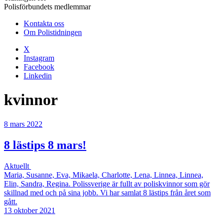
Polisförbundets medlemmar
Kontakta oss
Om Polistidningen
X
Instagram
Facebook
Linkedin
kvinnor
8 mars 2022
8 lästips 8 mars!
Aktuellt
Maria, Susanne, Eva, Mikaela, Charlotte, Lena, Linnea, Linnea,
Elin, Sandra, Regina. Polissverige är fullt av poliskvinnor som gör
skillnad med och på sina jobb. Vi har samlat 8 lästips från året som
gått.
13 oktober 2021