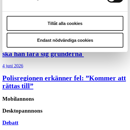
Insändare:
Miljoner i sjön –
polisaspiranter underkänns på
godtyckliga grunder
Tillåt alla cookies
1 juni 2026
Endast nödvändiga cookies
Jens Mårtensson:
Snart 20 år i tjänst – nu
ska han lära sig grunderna
4 juni 2026
Polisregionen erkänner fel: ”Kommer att
rättas till”
Mobilannons
Desktopannnons
Debatt