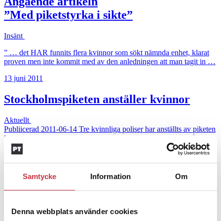
Angående artikeln
”Med piketstyrka i sikte”
Insänt
” … det HAR funnits flera kvinnor som sökt nämnda enhet, klarat
proven men inte kommit med av den anledningen att man tagit in …
13 juni 2011
Stockholmspiketen anställer kvinnor
Aktuellt
Publiicerad 2011-06-14 Tre kvinnliga poliser har anställts av piketen
i Stockholm, som en del av en jämställdshetssatsning. Med något
enstaka undantag har det inte arbetat kvinnor i piketenheterna i
storstadslänen och nationella insatsstyrkan.
16 mars 2011
Samtycke
Information
Om
Jobbsamtal hem ger kvinnor dåligt
samvete
Denna webbplats använder cookies
Aktuellt