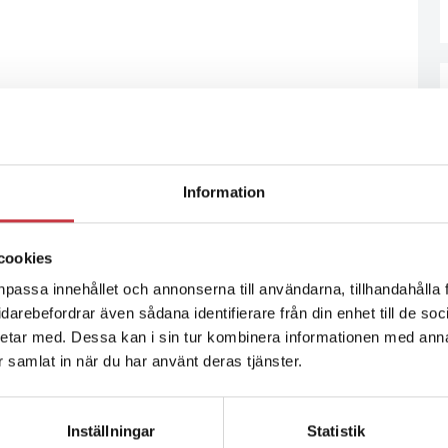
Information
re resultat
cookies
olisens anslag med 360 miljoner. Bland annat kommer
av polisens omorganisation. Samtidigt vill regeringen
npassa innehållet och annonserna till användarna, tillhandahålla 
tsmålen ligger fast, alla ska ju inte bära
vidarebefordrar även sådana identifierare från din enhet till de s
sk.
etar med. Dessa kan i sin tur kombinera informationen med ann
ar samlat in när du har använt deras tjänster.
Inställningar
Statistik
la