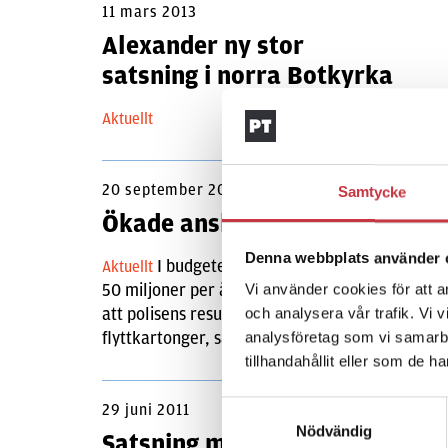
11 mars 2013
Alexander ny stor
satsning i norra Botkyrka
Aktuellt
20 september 2012
Samtycke
Ökade anslag och krav på bätt
Denna webbplats använder 
I budgeten för 2013 ökar regeringen p
Aktuellt
50 miljoner per år att vikas för genomförandet 
Vi använder cookies för att a
att polisens resultat ska bli bättre. – Verksamhe
och analysera vår trafik. Vi 
flyttkartonger, säger justitieminister Beatrice A
analysföretag som vi samarb
tillhandahållit eller som de h
Samtyckesval
29 juni 2011
Nödvändig
Satsning mot livsstilskriminel