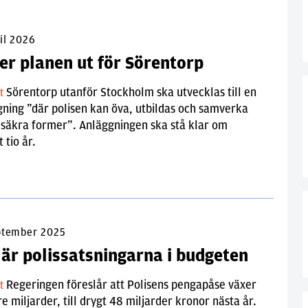
il 2026
er planen ut för Sörentorp
Sörentorp utanför Stockholm ska utvecklas till en
lt
ning ”där polisen kan öva, utbildas och samverka
 säkra former”. Anläggningen ska stå klar om
 tio år.
ptember 2025
 är polissatsningarna i budgeten
Regeringen föreslår att Polisens pengapåse växer
lt
e miljarder, till drygt 48 miljarder kronor nästa år.