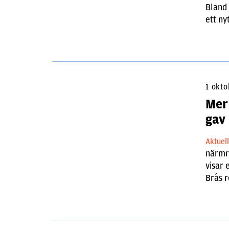
Bland 
ett ny
1 okt
Mer
gav
Aktuel
närmre
visar 
Brås r