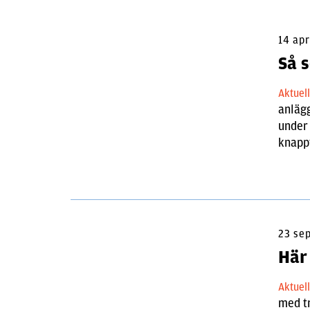
14 apr
Så s
Aktuel
anlägg
under
knappt
23 se
Här
Aktuel
med tr