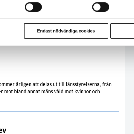
geringens uppdrag dra igång en nationell satsning mot
ägleda polismyndigheterna i deras arbete med att
 och utvärdera satsningen. Regeringen vill ha en första
Endast nödvändiga cookies
n andra 1 mars 2013 och en slutredovisning i mars
er årligen att delas ut till länsstyrelserna, från
tser mot bland annat mäns våld mot kvinnor och
ev