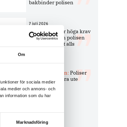
bakbinder polisen
7 juli 2026
Debatt:
Med för höga krav
på evidens kan polisen
inte göra något alls
Om
15 juni 2026
Mats Johansson:
Poliser
behövs inte bara ute
funktioner för sociala medier
ociala medier och annons- och
an information som du har
Marknadsföring