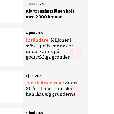
3 juni 2026
Klart: Ingångslönen höjs
med 2 300 kronor
4 juni 2026
Insändare:
Miljoner i
sjön – polisaspiranter
underkänns på
godtyckliga grunder
1 juni 2026
Jens Mårtensson:
Snart
20 år i tjänst – nu ska
han lära sig grunderna
4 juni 2026