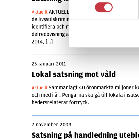
AKTUELLT. Rikspolisstyrelsen ska på re
Aktuellt
de livsstilskriminellas brottslighet. RPS ska v
identifiera och motarbeta de livsstilskriminella
delredovisning av uppdraget 1 mars nästa år, e
2014, […]
25 januari 2011
Lokal satsning mot våld
Sammanlagt 40 öronmärkta miljoner komm
Aktuellt
och med i år. Pengarna ska gå till lokala insa
hedersrelaterat förtryck.
2 november 2009
Satsning på handledning utebl