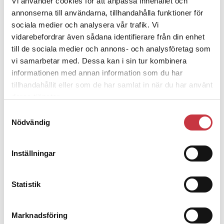
Vi använder cookies för att anpassa innehållet och
3 juni 2026
annonserna till användarna, tillhandahålla funktioner för
Klart: Ingångslönen höjs med 2 300
kronor
sociala medier och analysera vår trafik. Vi
vidarebefordrar även sådana identifierare från din enhet
till de sociala medier och annons- och analysföretag som
4 juni 2026
vi samarbetar med. Dessa kan i sin tur kombinera
Insändare:
Miljoner i sjön – polisaspiranter
informationen med annan information som du har
underkänns på godtyckliga grunder
tillhandahållit eller som de har samlat in när du har använt
deras tjänster.
Samtyckesval
1 juni 2026
Nödvändig
Jens Mårtensson:
Snart 20 år i tjänst – nu
ska han lära sig grunderna
Inställningar
4 juni 2026
Statistik
Polisregionen erkänner fel: ”Kommer
att rättas till”
Marknadsföring