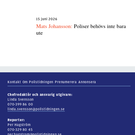
15 juni 2026
Mats Johansson:
Poliser behövs inte bara
ute
Kontakt
Om Polistidningen
Prenumerera
Annonsera
Chefredaktör och ansvarig utgivare:
Linda Svensson
070-399 86 00
linda.svensson@polistidningen.se
Reporter:
Per Hagström
070-329 80 45
per.hagstrom@polistidningen.se