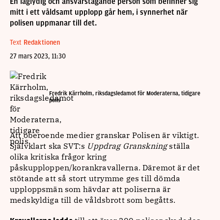
En laglydig och ansvarstagande person som befinner sig
mitt i ett våldsamt upplopp går hem, i synnerhet när
polisen uppmanar till det.
Text
Redaktionen
27 mars 2023, 11:30
Fredrik Kärrholm, riksdagsledamot för Moderaterna, tidigare
polis
Att oberoende medier granskar Polisen är viktigt.
Självklart ska SVT:s
Uppdrag Granskning
ställa
olika kritiska frågor kring
påskupploppen/korankravallerna. Däremot är det
stötande att så stort utrymme ges till dömda
upploppsmän som hävdar att poliserna är
medskyldiga till de våldsbrott som begåtts.