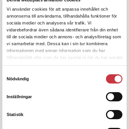
3 juni 2026
Klart: Ingångslönen höjs med 2 300
Vi använder cookies för att anpassa innehållet och
kronor
annonserna till användarna, tillhandahålla funktioner för
sociala medier och analysera vår trafik. Vi
vidarebefordrar även sådana identifierare från din enhet
4 juni 2026
till de sociala medier och annons- och analysföretag som
Insändare:
Miljoner i sjön –
vi samarbetar med. Dessa kan i sin tur kombinera
polisaspiranter underkänns på
godtyckliga grunder
informationen med annan information som du har
tillhandahållit eller som de har samlat in när du har använt
deras tjänster.
1 juni 2026
Samtyckesval
Jens Mårtensson:
Snart 20 år i tjänst
Nödvändig
– nu ska han lära sig grunderna
Inställningar
4 juni 2026
Polisregionen erkänner fel: ”Kommer
Statistik
att rättas till”