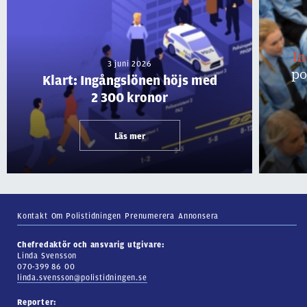
I
3 juni 2026
po
Klart: Ingångslönen höjs med
2 300 kronor
Läs mer
Kontakt
Om Polistidningen
Prenumerera
Annonsera
Chefredaktör och ansvarig utgivare:
Linda Svensson
070-399 86 00
linda.svensson@polistidningen.se
Reporter: