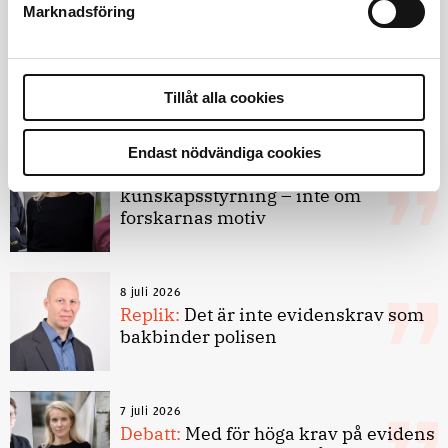
Marknadsföring
Debatt
Tillåt alla cookies
Endast nödvändiga cookies
9 juli 2026
Slutreplik:
Det handlar om
kunskapsstyrning – inte om
forskarnas motiv
8 juli 2026
Replik:
Det är inte evidenskrav som
bakbinder polisen
7 juli 2026
Debatt:
Med för höga krav på evidens