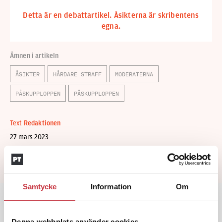
Detta är en debattartikel. Åsikterna är skribentens
egna.
Ämnen i artikeln
ÅSIKTER
HÅRDARE STRAFF
MODERATERNA
PÅSKUPPLOPPEN
PÅSKUPPLOPPEN
Text
Redaktionen
27 mars 2023
Dela artikel:
Facebook
X
E-post
Samtycke
Information
Om
Andra läser
Denna webbplats använder cookies