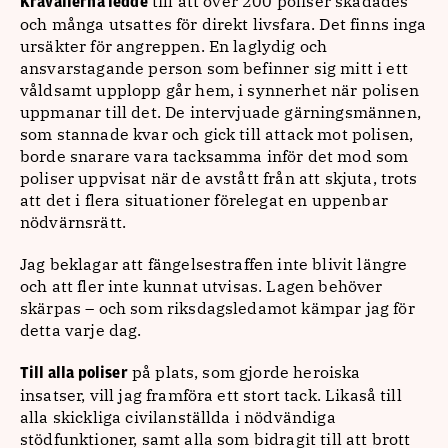
till att över 200 poliser skadades
Kravallerna ledde
och många utsattes för direkt livsfara. Det finns inga
ursäkter för angreppen. En laglydig och
ansvarstagande person som befinner sig mitt i ett
våldsamt upplopp går hem, i synnerhet när polisen
uppmanar till det. De intervjuade gärningsmännen,
som stannade kvar och gick till attack mot polisen,
borde snarare vara tacksamma inför det mod som
poliser uppvisat när de avstått från att skjuta, trots
att det i flera situationer förelegat en uppenbar
nödvärnsrätt.
Jag beklagar att fängelsestraffen inte blivit längre
och att fler inte kunnat utvisas. Lagen behöver
skärpas – och som riksdagsledamot kämpar jag för
detta varje dag.
på plats, som gjorde heroiska
Till alla poliser
insatser, vill jag framföra ett stort tack. Likaså till
alla skickliga civilanställda i nödvändiga
stödfunktioner, samt alla som bidragit till att brott