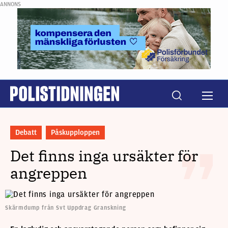
ANNONS
Debatt
Påskupploppen
Det finns inga ursäkter för
angreppen
Skärmdump från Svt Uppdrag Granskning