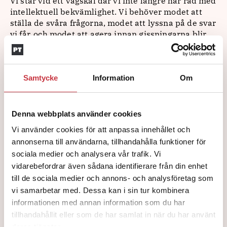
Vi står vid ett vägskäl där vi inte längre har råd med
intellektuell bekvämlighet. Vi behöver modet att
ställa de svåra frågorna, modet att lyssna på de svar
vi får, och modet att agera innan gissningarna blir
till bittra sanningar.
För om det är något underrättelsehistorien har lärt
oss, så är det att priset för feghet alltid betalas i
Samtycke
Information
Om
trygghet
Denna webbplats använder cookies
Vi använder cookies för att anpassa innehållet och
GUNNAR APPELGREN
annonserna till användarna, tillhandahålla funktioner för
Gunnar Appelgren är kriminalkommissarie med 41 år inom Polisen.
sociala medier och analysera vår trafik. Vi
vidarebefordrar även sådana identifierare från din enhet
Just nu jobbar han på regionkansliet i polisregion Mitt, men även i LPO
Södertälje för att utveckla Södertörns kommuner mot organiserad
till de sociala medier och annons- och analysföretag som
brottslighet.
vi samarbetar med. Dessa kan i sin tur kombinera
informationen med annan information som du har
tillhandahållit eller som de har samlat in när du har använt
deras tjänster.