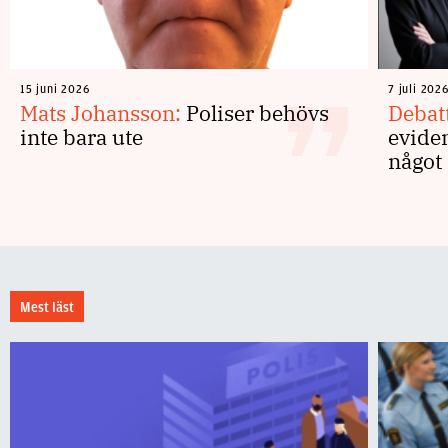
15 juni 2026
7 juli 202
Mats Johansson:
Poliser behövs
Debat
inte bara ute
eviden
något 
Mest läst