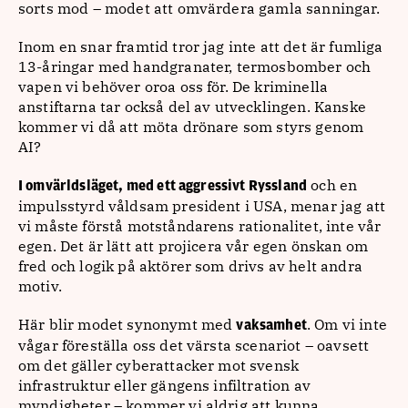
sorts mod – modet att omvärdera gamla sanningar.
Inom en snar framtid tror jag inte att det är fumliga
13-åringar med handgranater, termosbomber och
vapen vi behöver oroa oss för. De kriminella
anstiftarna tar också del av utvecklingen. Kanske
kommer vi då att möta drönare som styrs genom
AI?
och en
I omvärldsläget, med ett aggressivt Ryssland
impulsstyrd våldsam president i USA, menar jag att
vi måste förstå motståndarens rationalitet, inte vår
egen. Det är lätt att projicera vår egen önskan om
fred och logik på aktörer som drivs av helt andra
motiv.
Här blir modet synonymt med
. Om vi inte
vaksamhet
vågar föreställa oss det värsta scenariot – oavsett
om det gäller cyberattacker mot svensk
infrastruktur eller gängens infiltration av
myndigheter – kommer vi aldrig att kunna