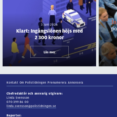
I
3 juni 2026
po
Klart: Ingångslönen höjs med
2 300 kronor
Läs mer
Kontakt
Om Polistidningen
Prenumerera
Annonsera
Chefredaktör och ansvarig utgivare:
Linda Svensson
070-399 86 00
linda.svensson@polistidningen.se
Reporter: