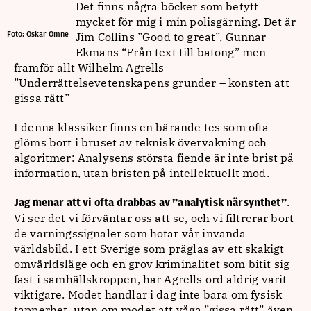
Det finns några böcker som betytt
mycket för mig i min polisgärning. Det är
Foto: Oskar Omne
Jim Collins ”Good to great”, Gunnar
Ekmans “Från text till batong” men
framför allt Wilhelm Agrells
”Underrättelsevetenskapens grunder – konsten att
gissa rätt”
I denna klassiker finns en bärande tes som ofta
glöms bort i bruset av teknisk övervakning och
algoritmer: Analysens största fiende är inte brist på
information, utan bristen på intellektuellt mod.
.
Jag menar att vi ofta drabbas av ”analytisk närsynthet”
Vi ser det vi förväntar oss att se, och vi filtrerar bort
de varningssignaler som hotar vår invanda
världsbild. I ett Sverige som präglas av ett skakigt
omvärldsläge och en grov kriminalitet som bitit sig
fast i samhällskroppen, har Agrells ord aldrig varit
viktigare. Modet handlar i dag inte bara om fysisk
tapperhet, utan om modet att våga ”gissa rätt” även