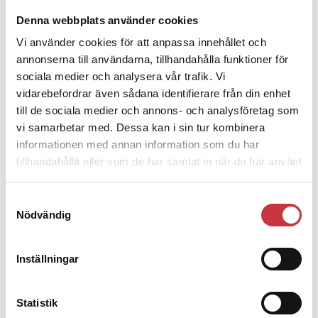
Andra läser
Denna webbplats använder cookies
Vi använder cookies för att anpassa innehållet och
3 juni 2026
annonserna till användarna, tillhandahålla funktioner för
Klart: Ingångslönen höjs med 2 300
sociala medier och analysera vår trafik. Vi
kronor
vidarebefordrar även sådana identifierare från din enhet
till de sociala medier och annons- och analysföretag som
4 juni 2026
vi samarbetar med. Dessa kan i sin tur kombinera
informationen med annan information som du har
Insändare:
Miljoner i sjön –
tillhandahållit eller som de har samlat in när du har använt
polisaspiranter underkänns på
deras tjänster.
godtyckliga grunder
Samtyckesval
Nödvändig
1 juni 2026
Jens Mårtensson:
Snart 20 år i tjänst – nu
Inställningar
ska han lära sig grunderna
4 juni 2026
Statistik