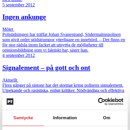
5 september 2012
Ingen ankunge
Mötet
Polistidningen har träffat Johan Svanestrand, Södermalmspolisen
som givit ordet stödstrumpor ytterligare en innebörd. – Det finns en
för stor rädsla inom facket att utnyttja de möjligheter till
opinionsbildning som vi faktiskt har, säger han.
4 september 2012
Signalement – på gott och ont
Aktuellt
Flera gånger på sistone har det stormat kring polisens signalement.
Utpekande och rasistiska, enligt kritiker. Nödvändiga och effektiva
vid brottsbekämpning, enligt andra.
26 augusti 2011
Segwaytest på Södermalm
Samtycke
Information
Om
Aktuellt