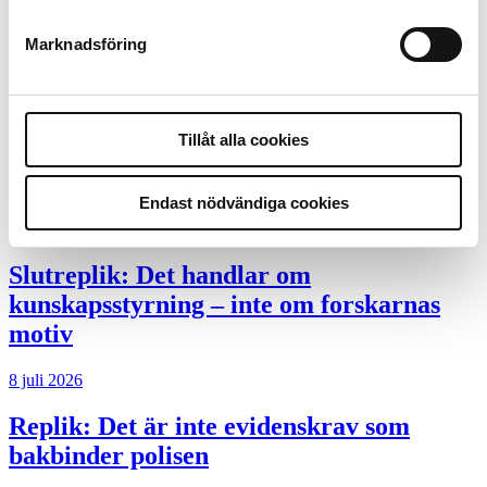
Polisregionen erkänner fel: ”Kommer att
Marknadsföring
rättas till”
Mobilannons
Tillåt alla cookies
Desktopannnons
Debatt
Endast nödvändiga cookies
9 juli 2026
Slutreplik:
Det handlar om
kunskapsstyrning – inte om forskarnas
motiv
8 juli 2026
Replik:
Det är inte evidenskrav som
bakbinder polisen