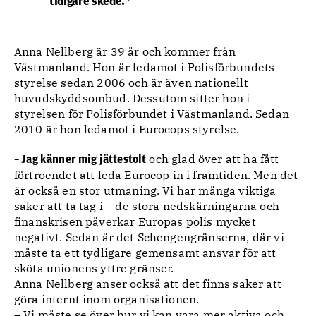
tidigare skede.”
Anna Nellberg är 39 år och kommer från
Västmanland. Hon är ledamot i Polisförbundets
styrelse sedan 2006 och är även nationellt
huvudskyddsombud. Dessutom sitter hon i
styrelsen för Polisförbundet i Västmanland. Sedan
2010 är hon ledamot i Eurocops styrelse.
och glad över att ha fått
– Jag känner mig jättestolt
förtroendet att leda Eurocop in i framtiden. Men det
är också en stor utmaning. Vi har många viktiga
saker att ta tag i – de stora nedskärningarna och
finanskrisen påverkar Europas polis mycket
negativt. Sedan är det Schengengränserna, där vi
måste ta ett tydligare gemensamt ansvar för att
sköta unionens yttre gränser.
Anna Nellberg anser också att det finns saker att
göra internt inom organisationen.
– Vi måste se över hur vi kan vara mer aktiva och