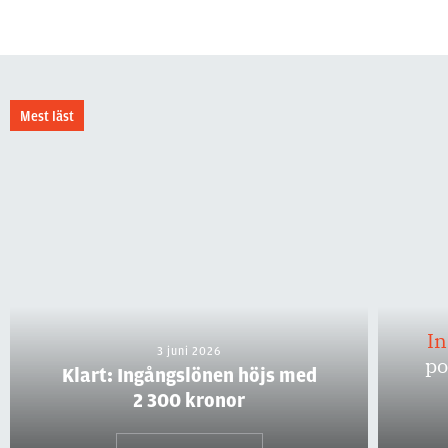
Mest läst
I
3 juni 2026
po
Klart: Ingångslönen höjs med
2 300 kronor