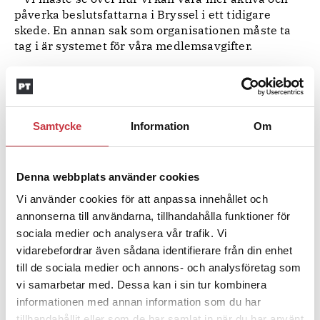
påverka beslutsfattarna i Bryssel i ett tidigare
skede. En annan sak som organisationen måste ta
tag i är systemet för våra medlemsavgifter.
var också på
Polisförbundets ordförande Lena Nitz
plats och gratulerade Anna Nellberg till
ordförandeposten.
– Jag känner mig stolt över att Eurocop nu har fått
Samtycke
Information
Om
en ordförande från Polisförbundet och att det
nordiska sättet att arbeta fackligt når framgång
även på Europanivå.
Denna webbplats använder cookies
Vi använder cookies för att anpassa innehållet och
tog sex ledamöter från lika
I den nyvalda styrelsen
många länder plats. Frank Richter från Tyskland
annonserna till användarna, tillhandahålla funktioner för
blir ny vice ordförande.
sociala medier och analysera vår trafik. Vi
vidarebefordrar även sådana identifierare från din enhet
Ämnen i artikeln
till de sociala medier och annons- och analysföretag som
vi samarbetar med. Dessa kan i sin tur kombinera
ANNA NELLBERG
BARCELONA
BRYSSEL
EUROCOP
informationen med annan information som du har
HEINZ KIEFER
KONGRESS
LENA NITZ
ORDFÖRANDE
tillhandahållit eller som de har samlat in när du har använt