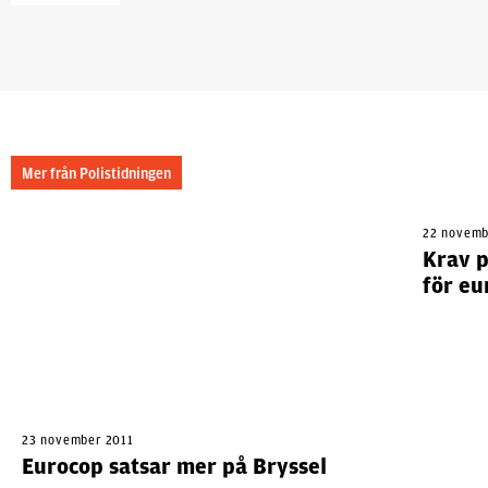
Mer från Polistidningen
22 novemb
Krav 
för eu
23 november 2011
Eurocop satsar mer på Bryssel