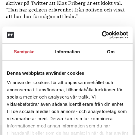
skriver på Twitter att Klas Friberg är ett klokt val.
”Han har gedigen erfarenhet från polisen och visat
att han har förmågan att leda.”
Eva Schoultz
Ossian Grahn
Ämnen i artikeln
Samtycke
Information
Om
ANDERS THORNBERG
KLAS FRIBERG
MORGAN JOHANSSON
SÄKERHETSPOLISEN
Denna webbplats använder cookies
Vi använder cookies för att anpassa innehållet och
Text
Polistidningen
annonserna till användarna, tillhandahålla funktioner för
sociala medier och analysera vår trafik. Vi
28 februari 2018
vidarebefordrar även sådana identifierare från din enhet
till de sociala medier och annons- och analysföretag som
Dela artikel:
Facebook
X
E-post
vi samarbetar med. Dessa kan i sin tur kombinera
informationen med annan information som du har
tillhandahållit eller som de har samlat in när du har använt
Andra läser