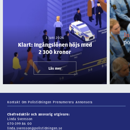
I
3 juni 2026
po
Klart: Ingångslönen höjs med
2 300 kronor
Läs mer
Kontakt
Om Polistidningen
Prenumerera
Annonsera
Chefredaktör och ansvarig utgivare:
Linda Svensson
070-399 86 00
linda.svensson@polistidningen.se