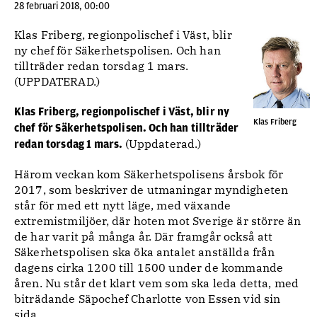
28 februari 2018, 00:00
Klas Friberg, regionpolischef i Väst, blir
ny chef för Säkerhetspolisen. Och han
tillträder redan torsdag 1 mars.
(UPPDATERAD.)
Klas Friberg, regionpolischef i Väst, blir ny
Klas Friberg
chef för Säkerhetspolisen. Och han tillträder
(Uppdaterad.)
redan torsdag 1 mars.
Härom veckan kom Säkerhetspolisens årsbok för
2017, som beskriver de utmaningar myndigheten
står för med ett nytt läge, med växande
extremistmiljöer, där hoten mot Sverige är större än
de har varit på många år. Där framgår också att
Säkerhetspolisen ska öka antalet anställda från
dagens cirka 1200 till 1500 under de kommande
åren. Nu står det klart vem som ska leda detta, med
biträdande Säpochef Charlotte von Essen vid sin
sida.