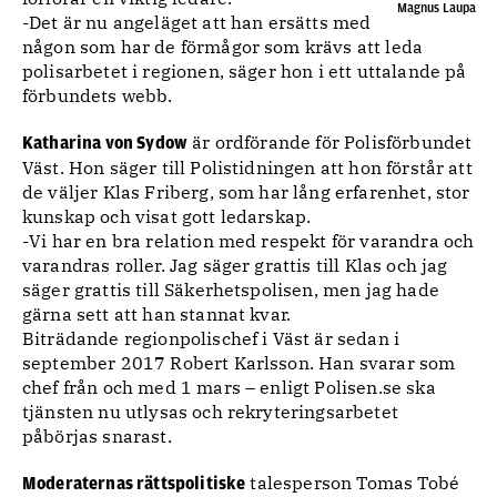
Magnus Laupa
-Det är nu angeläget att han ersätts med
någon som har de förmågor som krävs att leda
polisarbetet i regionen, säger hon i ett uttalande på
förbundets webb.
är ordförande för Polisförbundet
Katharina von Sydow
Väst. Hon säger till Polistidningen att hon förstår att
de väljer Klas Friberg, som har lång erfarenhet, stor
kunskap och visat gott ledarskap.
-Vi har en bra relation med respekt för varandra och
varandras roller. Jag säger grattis till Klas och jag
säger grattis till Säkerhetspolisen, men jag hade
gärna sett att han stannat kvar.
Biträdande regionpolischef i Väst är sedan i
september 2017 Robert Karlsson. Han svarar som
chef från och med 1 mars – enligt Polisen.se ska
tjänsten nu utlysas och rekryteringsarbetet
påbörjas snarast.
talesperson Tomas Tobé
Moderaternas rättspolitiske