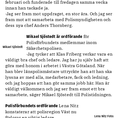
februari och funderade till fredagen samma vecka
innan han tackade ja.
-Jag ser fram mot uppdraget, en stor ära. Och jag ser
fram mot att samarbeta med Polismyndigheten och
dess nya chef Anders Thornberg.
för
Mikael Sjöstedt är ordförande
Polisförbundets medlemmar inom
Mikael Sjöstedt
Säkerhetspolisen.
-Jag tycker att Klas Friberg verkar vara en
väldigt bra chef och ledare. Jag har ju själv haft att
göra med honom i arbetet i Västra Götaland. När
han blev länspolismästare uttryckte han att han ska
lyssna av med alla, medarbetare, fack och ledning,
och jag hoppas att han gör samma jobb här. Han är
väldigt välkommen och jag ser fram emot ett bra
samarbete, säger Mikael Sjöstedt till Polistidningen.
Lena Nitz
Polisförbundets ordförande
konstaterar att polisregion Väst nu
Lena Nitz Foto:
förlorar en viktig ledare.