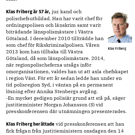
jur. kand och
Klas Friberg är 57 år,
polischefsutbildad. Han har varit chef för
ordningspolisen och länskrim samt varit
biträdande länspolismästare i Västra
Götaland. I december 2010 tillträdde han
som chef för Rikskriminalpolisen. Våren
Klas Friberg
2013 kom han tillbaka till Västra
Götaland, då som länspolismästare. 2014,
när regionpolischeferna utsågs inför
omorganisationen, valdes han ut att axla chefskapet
i region Väst. För ett år sedan ledde han under en
tid polisregion Syd, i väntan på en permanent
lösning efter Annika Stenbergs avgång.
-En mycket gedigen polisiär grund att stå på, säger
justitieminister Morgan Johansson (S) vid
presskonferensen där utnämningen presenterades.
vid presskonferensen att han
Klas Friberg berättade
fick frågan från justitieministern onsdagen den 14