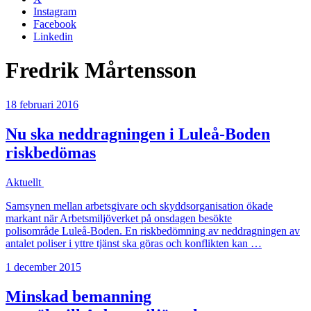
Instagram
Facebook
Linkedin
Fredrik Mårtensson
18 februari 2016
Nu ska neddragningen i Luleå-Boden
riskbedömas
Aktuellt
Samsynen mellan arbetsgivare och skyddsorganisation ökade
markant när Arbetsmiljöverket på onsdagen besökte
polisområde Luleå-Boden. En riskbedömning av neddragningen av
antalet poliser i yttre tjänst ska göras och konflikten kan …
1 december 2015
Minskad bemanning