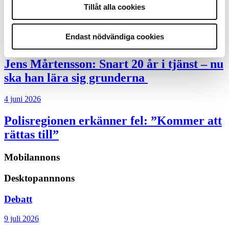
polisaspiranter underkänns på
Tillåt alla cookies
godtyckliga grunder
Endast nödvändiga cookies
1 juni 2026
Jens Mårtensson:
Snart 20 år i tjänst – nu
ska han lära sig grunderna
4 juni 2026
Polisregionen erkänner fel: ”Kommer att
rättas till”
Mobilannons
Desktopannnons
Debatt
9 juli 2026