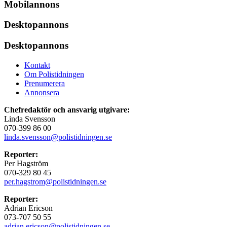
Mobilannons
Desktopannons
Desktopannons
Kontakt
Om Polistidningen
Prenumerera
Annonsera
Chefredaktör och ansvarig utgivare:
Linda Svensson
070-399 86 00
linda.svensson@polistidningen.se
Reporter:
Per Hagström
070-329 80 45
per.hagstrom@polistidningen.se
Reporter:
Adrian Ericson
073-707 50 55
adrian.ericson@polistidningen.se