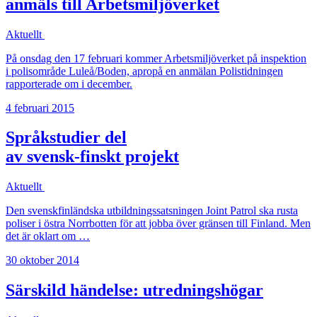
anmäls till Arbetsmiljöverket
Aktuellt
På onsdag den 17 februari kommer Arbetsmiljöverket på inspektion
i polisområde Luleå/Boden, apropå en anmälan Polistidningen
rapporterade om i december.
4 februari 2015
Språkstudier del
av svensk-finskt projekt
Aktuellt
Den svenskfinländska utbildningssatsningen Joint Patrol ska rusta
poliser i östra Norrbotten för att jobba över gränsen till Finland. Men
det är oklart om …
30 oktober 2014
Särskild händelse: utredningshögar