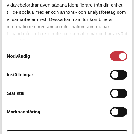
skapat en gemensam gränspolisenhet.
vidarebefordrar även sådana identifierare från din enhet
till de sociala medier och annons- och analysföretag som
16 december 2010
vi samarbetar med. Dessa kan i sin tur kombinera
Ny organisation ska locka unga
informationen med annan information som du har
tillhandahållit eller som de har samlat in när du har använt
Aktuellt
deras tjänster.
Polisen i Västerbotten minskar antalet närpolisområden i inlandet
Samtyckesval
(Södra Lappland), från sju till tre. En förhoppning är att arbete i
Nödvändig
glesbygd ska bli …
Andra läser
Inställningar
3 juni 2026
Statistik
Klart: Ingångslönen höjs med 2 300
kronor
Marknadsföring
4 juni 2026
Insändare:
Miljoner i sjön –