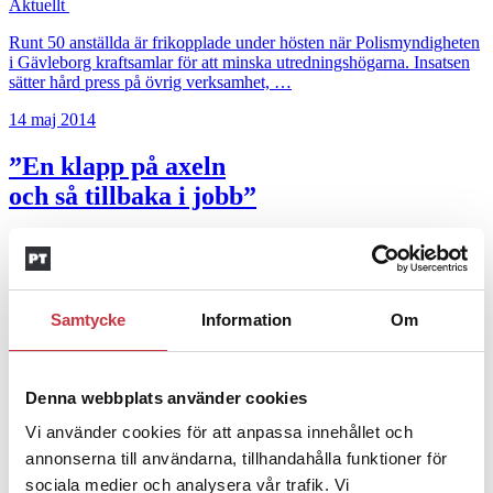
Aktuellt
Runt 50 anställda är frikopplade under hösten när Polismyndigheten
i Gävleborg kraftsamlar för att minska utredningshögarna. Insatsen
sätter hård press på övrig verksamhet, …
14 maj 2014
”En klapp på axeln
och så tillbaka i jobb”
Mötet
Under mer än två decennier har Jörgen Mattsson sett attityderna till
debriefing växla. Först under senare år har han fått stöd för att …
Samtycke
Information
Om
3 december 2013
Poliser i norr går över gränsen
Denna webbplats använder cookies
Aktuellt
Vi använder cookies för att anpassa innehållet och
annonserna till användarna, tillhandahålla funktioner för
Från hav till fjäll. Polismyndigheterna i Västernorrland och Jämtland
sociala medier och analysera vår trafik. Vi
har inlett ett samarbete över länsgränserna. Bland annat har man