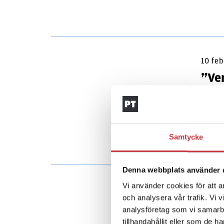
10 fe
”Ve
Repor
skytte
lärosä
Samtycke
Denna webbplats använder 
Vi använder cookies för att a
7 juni
och analysera vår trafik. Vi 
Pri
analysföretag som vi samarb
tillhandahållit eller som de h