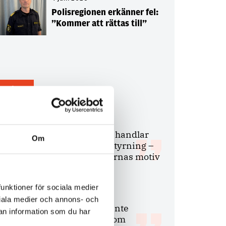
Polisregionen erkänner fel:
”Kommer att rättas till”
Debatt
9 juli 2026
Slutreplik:
Det handlar
Om
om kunskapsstyrning –
inte om forskarnas motiv
funktioner för sociala medier
8 juli 2026
ociala medier och annons- och
Replik:
Det är inte
an information som du har
evidenskrav som