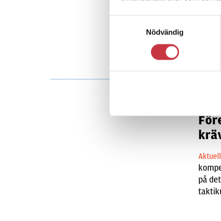
Aktuel
Södert
Samtyckesval
som st
Nödvändig
varit 
14 ma
För
krä
Aktuel
kompet
på det
taktik