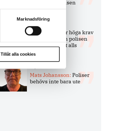
bakbinder polisen
Marknadsföring
7 juli 2026
Debatt:
Med för höga krav
på evidens kan polisen
inte göra något alls
Tillåt alla cookies
15 juni 2026
Mats Johansson:
Poliser
behövs inte bara ute