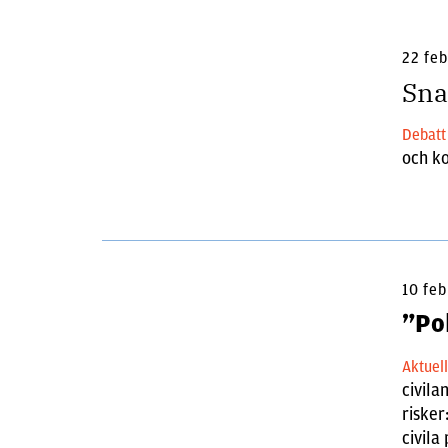
22 fe
Sna
Debat
och ko
10 feb
”Pol
Aktuel
civila
risker
civila