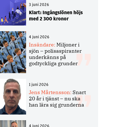
3 juni 2026
Klart: Ingångslönen höjs
med 2 300 kronor
4 juni 2026
Insändare:
Miljoner i
sjön – polisaspiranter
underkänns på
godtyckliga grunder
1 juni 2026
Jens Mårtensson:
Snart
20 år i tjänst – nu ska
han lära sig grunderna
4 juni 2026