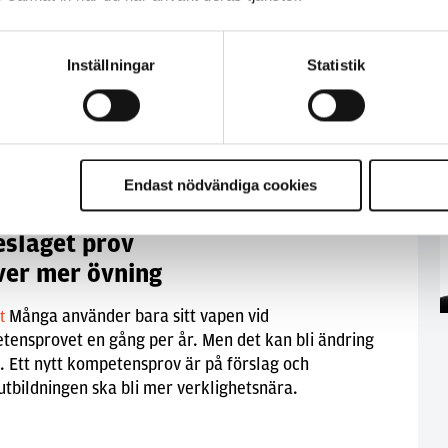
Grattis Mikael Lindholm, polislärare på
lt
örns Högskola, som vunnit Guldgripen 2016 – priset
udenterna röstar fram till den lärare de tycker
Inställningar
Statistik
bäst.
Endast nödvändiga cookies
j 2014
eslaget prov
ver mer övning
Många använder bara sitt vapen vid
lt
ensprovet en gång per år. Men det kan bli ändring
. Ett nytt kompetensprov är på förslag och
utbildningen ska bli mer verklighetsnära.