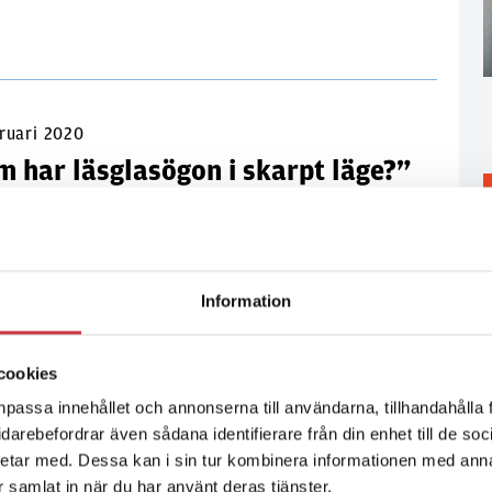
bruari 2020
m har läsglasögon i skarpt läge?”
Sedan 2017 utbildas polisstudenterna i Växjö i
tage
 på ett annorlunda sätt jämfört med övriga
ten. Syftet är att komma närmre verkligheten.
Information
cookies
npassa innehållet och annonserna till användarna, tillhandahålla 
 2016
vidarebefordrar även sådana identifierare från din enhet till de s
sad för engagerad lärargärning
etar med. Dessa kan i sin tur kombinera informationen med ann
ar samlat in när du har använt deras tjänster.