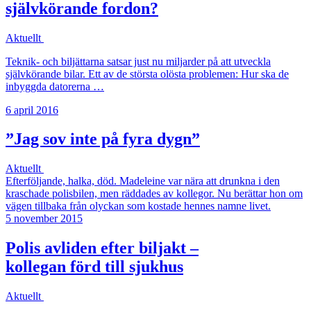
självkörande fordon?
Aktuellt
Teknik- och biljättarna satsar just nu miljarder på att utveckla
självkörande bilar. Ett av de största olösta problemen: Hur ska de
inbyggda datorerna …
6 april 2016
”Jag sov inte på fyra dygn”
Aktuellt
Efterföljande, halka, död. Madeleine var nära att drunkna i den
kraschade polisbilen, men räddades av kollegor. Nu berättar hon om
vägen tillbaka från olyckan som kostade hennes namne livet.
5 november 2015
Polis avliden efter biljakt –
kollegan förd till sjukhus
Aktuellt