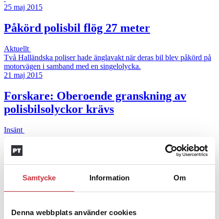
25 maj 2015
Påkörd polisbil flög 27 meter
Aktuellt
Två Halländska poliser hade änglavakt när deras bil blev påkörd på
motorvägen i samband med en singelolycka.
21 maj 2015
Forskare: Oberoende granskning av
polisbilsolyckor krävs
Insänt
Det är mänskligt att göra fel som bilförare men vi har rätt att ställa
extra höga krav på en kvalificerad polisbilsförare, skriver Jörgen …
5 februari 2014
Samtycke
Information
Om
”Jag kan inte träna mig tillbaka”
Denna webbplats använder cookies
Mötet