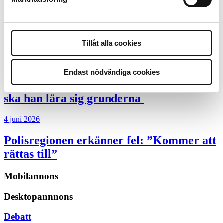
Insändare:
Miljoner i sjön –
polisaspiranter underkänns på
godtyckliga grunder
Tillåt alla cookies
1 juni 2026
Endast nödvändiga cookies
Jens Mårtensson:
Snart 20 år i tjänst – nu
ska han lära sig grunderna
4 juni 2026
Polisregionen erkänner fel: ”Kommer att
rättas till”
Mobilannons
Desktopannnons
Debatt