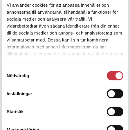
Fallskärmshopparen Martin Libelt var drygt 30 och på väg mot sitt
Vi använder cookies för att anpassa innehållet och
tredje yrke. Snart färdig polis – aspirantplatsen i hemstaden redan
annonserna till användarna, tillhandahålla funktioner för
fixad. Den här gången kändes allt rätt. Men så small det.
30 oktober 2012
sociala medier och analysera vår trafik. Vi
vidarebefordrar även sådana identifierare från din enhet
Schäfrar prisas för sökinsats
till de sociala medier och annons- och analysföretag som
vi samarbetar med. Dessa kan i sin tur kombinera
Aktuellt
informationen med annan information som du har
29 oktober 2012
tillhandahållit eller som de har samlat in när du har använt
Två döda i krock med polisbil
deras tjänster.
Samtyckesval
Aktuellt
Nödvändig
Andra läser
Inställningar
3 juni 2026
Klart: Ingångslönen höjs med 2 300
Statistik
kronor
4 juni 2026
Marknadsföring