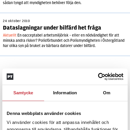
sådan tyngd att myndigheten behöver följa den.
24 oktober 2010
Dataslagningar under bilfärd het fråga
Aktuellt
En oacceptabel arbetsmiljörisk – eller en nödvändighet för att
minska andra risker? Polisförbundet och Polismyndigheten i Östergötland
har olika syn på bruket av bärbara datorer under bilfärd.
Andra läser
Samtycke
Information
Om
3 juni 2026
Klart: Ingångslönen höjs med 2 300
Denna webbplats använder cookies
kronor
Vi använder cookies för att anpassa innehållet och
annonserna till användarna, tillhandahålla funktioner för