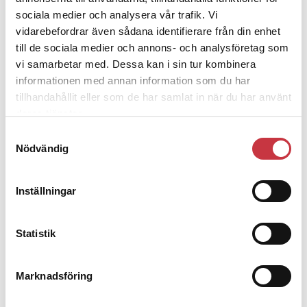
sociala medier och analysera vår trafik. Vi
4 juni 2026
Insändare:
Miljoner i sjön –
vidarebefordrar även sådana identifierare från din enhet
polisaspiranter underkänns på
till de sociala medier och annons- och analysföretag som
godtyckliga grunder
vi samarbetar med. Dessa kan i sin tur kombinera
informationen med annan information som du har
tillhandahållit eller som de har samlat in när du har använt
1 juni 2026
deras tjänster.
Jens Mårtensson:
Snart 20 år i tjänst
Samtyckesval
– nu ska han lära sig grunderna
Nödvändig
Inställningar
4 juni 2026
Polisregionen erkänner fel: ”Kommer
att rättas till”
Statistik
Marknadsföring