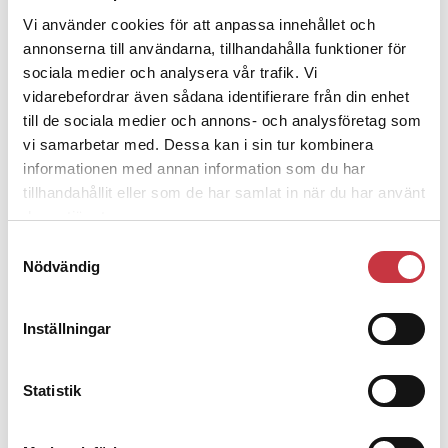
3 juni 2026
Vi använder cookies för att anpassa innehållet och
Klart: Ingångslönen höjs med 2 300
annonserna till användarna, tillhandahålla funktioner för
kronor
sociala medier och analysera vår trafik. Vi
vidarebefordrar även sådana identifierare från din enhet
till de sociala medier och annons- och analysföretag som
4 juni 2026
Insändare:
Miljoner i sjön –
vi samarbetar med. Dessa kan i sin tur kombinera
polisaspiranter underkänns på
informationen med annan information som du har
godtyckliga grunder
tillhandahållit eller som de har samlat in när du har använt
deras tjänster.
Samtyckesval
1 juni 2026
Nödvändig
Jens Mårtensson:
Snart 20 år i tjänst
– nu ska han lära sig grunderna
Inställningar
4 juni 2026
Statistik
Polisregionen erkänner fel: ”Kommer
att rättas till”