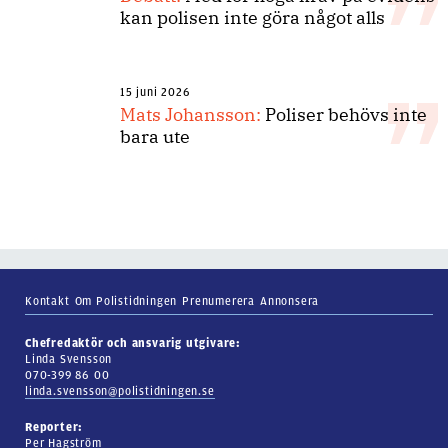
kan polisen inte göra något alls
15 juni 2026
Mats Johansson:
Poliser behövs inte
bara ute
Kontakt
Om Polistidningen
Prenumerera
Annonsera
Chefredaktör och ansvarig utgivare:
Linda Svensson
070-399 86 00
linda.svensson@polistidningen.se
Reporter:
Per Hagström