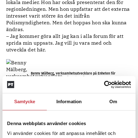
lokala medier. Hon har också presenterat den för
regionledningen. Men hon uppfattar att det externa
intresset varit större än det inifrån
Polismyndigheten. Men det hoppas hon ska kunna
ändras.
– Jag kommer göra allt jag kan i alla forum för att
sprida min uppsats. Jag vill ju vara med och
utveckla det här.
Benny Mälberg, verksamhetsutvecklare på Enheten för
utveckling av brottsbekämpning på NOA
Benny Mälberg, är civilanställd och till vardags
Samtycke
Information
Om
verksamhetsutvecklare på Enheten för utveckling
av brottsbekämpning på NOA.
– Det var en upplevelse att få komma till
Denna webbplats använder cookies
Cambridge, säger han.
Han syftar på att det är ett av de mest välkända
Vi använder cookies för att anpassa innehållet och