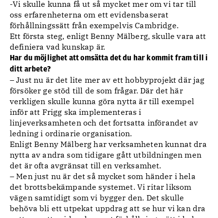
-Vi skulle kunna få ut så mycket mer om vi tar till
oss erfarenheterna om ett evidensbaserat
förhållningssätt från exempelvis Cambridge.
Ett första steg, enligt Benny Mälberg, skulle vara att
definiera vad kunskap är.
Har du möjlighet att omsätta det du har kommit fram till i
ditt arbete?
– Just nu är det lite mer av ett hobbyprojekt där jag
försöker ge stöd till de som frågar. Där det här
verkligen skulle kunna göra nytta är till exempel
inför att Frigg ska implementeras i
linjeverksamheten och det fortsatta införandet av
ledning i ordinarie organisation.
Enligt Benny Mälberg har verksamheten kunnat dra
nytta av andra som tidigare gått utbildningen men
det är ofta avgränsat till en verksamhet.
– Men just nu är det så mycket som händer i hela
det brottsbekämpande systemet. Vi ritar liksom
vägen samtidigt som vi bygger den. Det skulle
behöva bli ett utpekat uppdrag att se hur vi kan dra