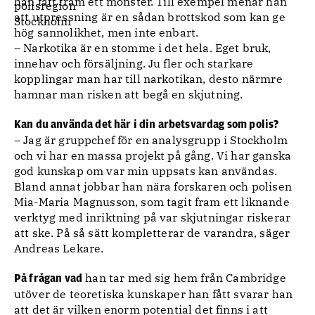
han fått fram ett mönster. Till exempel menar han
att utpressning är en sådan brottskod som kan ge
hög sannolikhet, men inte enbart.
– Narkotika är en stomme i det hela. Eget bruk,
innehav och försäljning. Ju fler och starkare
kopplingar man har till narkotikan, desto närmre
hamnar man risken att begå en skjutning.
Kan du använda det här i din arbetsvardag som polis?
– Jag är gruppchef för en analysgrupp i Stockholm
och vi har en massa projekt på gång. Vi har ganska
god kunskap om var min uppsats kan användas.
Bland annat jobbar han nära forskaren och polisen
Mia-Maria Magnusson, som tagit fram ett liknande
verktyg med inriktning på var skjutningar riskerar
att ske. På så sätt kompletterar de varandra, säger
Andreas Lekare.
han tar med sig hem från Cambridge
På frågan vad
utöver de teoretiska kunskaper han fått svarar han
att det är vilken enorm potential det finns i att