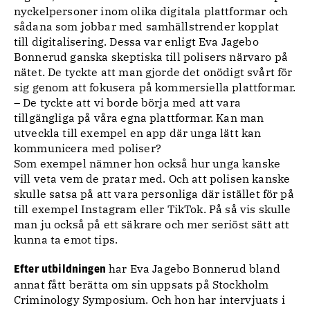
nyckelpersoner inom olika digitala plattformar och
sådana som jobbar med samhällstrender kopplat
till digitalisering. Dessa var enligt Eva Jagebo
Bonnerud ganska skeptiska till polisers närvaro på
nätet. De tyckte att man gjorde det onödigt svårt för
sig genom att fokusera på kommersiella plattformar.
– De tyckte att vi borde börja med att vara
tillgängliga på våra egna plattformar. Kan man
utveckla till exempel en app där unga lätt kan
kommunicera med poliser?
Som exempel nämner hon också hur unga kanske
vill veta vem de pratar med. Och att polisen kanske
skulle satsa på att vara personliga där istället för på
till exempel Instagram eller TikTok. På så vis skulle
man ju också på ett säkrare och mer seriöst sätt att
kunna ta emot tips.
har Eva Jagebo Bonnerud bland
Efter utbildningen
annat fått berätta om sin uppsats på Stockholm
Criminology Symposium. Och hon har intervjuats i