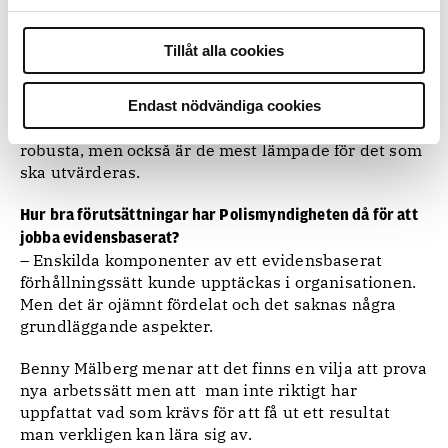
Benny Mälberg har för sin uppsats både genomfört
Tillåt alla cookies
intervjuer, en enkät och gått igenom
strategidokument som finns i Polismyndigheten.
– En annan komponent är att man som
Endast nödvändiga cookies
polismyndighet väljer utvärderingsmetoder som är
robusta, men också är de mest lämpade för det som
ska utvärderas.
Hur bra förutsättningar har Polismyndigheten då för att
jobba evidensbaserat?
– Enskilda komponenter av ett evidensbaserat
förhållningssätt kunde upptäckas i organisationen.
Men det är ojämnt fördelat och det saknas några
grundläggande aspekter.
Benny Mälberg menar att det finns en vilja att prova
nya arbetssätt men att man inte riktigt har
uppfattat vad som krävs för att få ut ett resultat
man verkligen kan lära sig av.