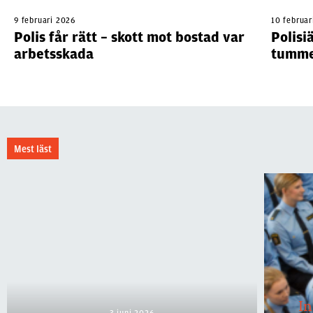
9 februari 2026
10 februar
Polis får rätt – skott mot bostad var
Polisi
arbetsskada
tumme
Mest läst
I
3 juni 2026