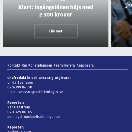
po
Klart: Ingångslönen höjs med
2 300 kronor
Läs mer
Kontakt
Om Polistidningen
Prenumerera
Annonsera
Chefredaktör och ansvarig utgivare:
Linda Svensson
070-399 86 00
linda.svensson@polistidningen.se
Reporter:
Per Hagström
070-329 80 45
per.hagstrom@polistidningen.se
Reporter:
Adrian Ericson