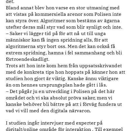
det.
Bland annat blev hon varse en stor utmaning med
att vistas på kommersiella arenor som Polisen inte
kan styra över. Algoritmer som bestäms av ägarna
utefter deras mål styr vad som blir synligt och inte.
– Saker vi lägger tid på för att nå ut till unga
människor kan få ingen spridning alls, för att
algoritmerna styr bort oss. Men det kan också få
extrem spridning, hamna i fel sammanhang och bli
förtroendeskadligt.
Trots att hon inte kom hem från uppsatsskrivandet
med de konkreta tips hon hoppats på känner hon att
studien hon gjort är viktig. Kanske ännu viktigare
än om hennes ursprungsplan hade gått i lås.
– Det pågår ju en utveckling i Polisen på det här
området och vi ska absolut pröva saker, men vi
kanske behöver bli bättre på att i förväg fundera ut
vad vi vill med den digitala närvaron.
I studien ingår intervjuer med experter på
digitalt/online område för interaktion . Till exempel