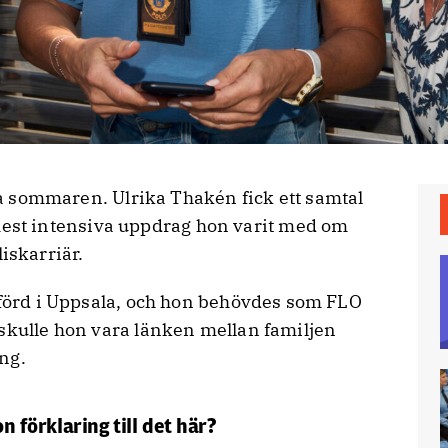
 mest intensiva uppdrag hon varit med om
liskarriär.
rtförd i Uppsala, och hon behövdes som FLO
 skulle hon vara länken mellan familjen
ng.
on förklaring till det här?