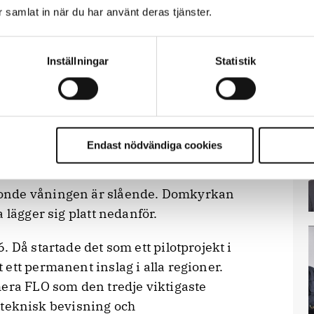
ar samlat in när du har använt deras tjänster.
r. De ska inte misstas för kuratorer eller
Inställningar
Statistik
brott. Deras främsta uppgift är fortfarande
r Jenny Rönnelöw. Hon är, utöver utredare
O i polisområdet.
a Thakén och Kristina Söderström på
Endast nödvändiga cookies
 för grova brott.
onde våningen är slående. Domkyrkan
 lägger sig platt nedanför.
 Då startade det som ett pilotprojekt i
ett permanent inslag i alla regioner.
mera FLO som den tredje viktigaste
er teknisk bevisning och