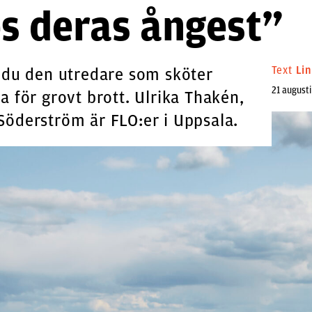
s deras ångest”
Text
Li
r du den utredare som sköter
21 augusti
a för grovt brott. Ulrika Thakén,
Söderström är FLO:er i Uppsala.