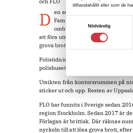
tillhandahållit eller som de h
Den som tittat på brittiska tv-deckare har ett ganska bra hum om vad en
Samtyckesval
Family Liaison Officer, FLO, gö
Nödvändig
ombud för familjer utsatta för 
att föra utredningen framåt, berätta
grova brott i Uppsala, en av fem FL
Polistidningen träffar henne, Ulrik
polishuset i Uppsala, på avdelningen
Utsikten från kontorsrummen på ni
sticker ut och upp. Resten av Uppsala
FLO har funnits i Sverige sedan 2016.
region Stockholm. Sedan 2017 är det 
Förlagan är brittisk. Där räknas nu
nyckeln till att lösa grova brott, eft