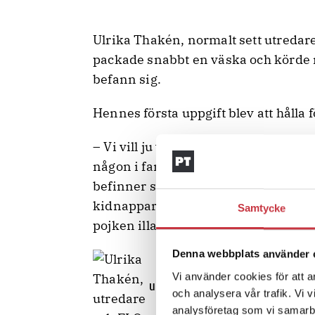
Ulrika Thakén, normalt sett utredar
packade snabbt en väska och körde 
befann sig.
Hennes första uppgift blev att hålla f
– Vi vill ju veta – finns det någon fö
någon i familjen gjort något? Har de
befinner sig den anhörige någon hel
kidnapparna söker kontakt, vad som 
Samtycke
pojken illa?, berättar Ulrika Thakén.
Denna webbplats använder 
Vi använder cookies för att a
Ulrika Thakén, utredare och FLOFoto: Jo
och analysera vår trafik. Vi 
analysföretag som vi samarb