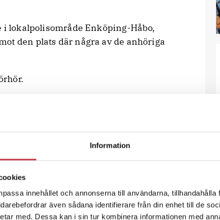
e i lokalpolisområde Enköping-Håbo,
mot den plats där några av de anhöriga
örhör.
rklaring till det här? Hot? Skulder? Har
n här pojken gjort något? Samtidigt
t annanstans mentalt. Han vill veta om
händer. Är det någon som vill oss eller
Information
cookies
npassa innehållet och annonserna till användarna, tillhandahålla 
han Alp
vidarebefordrar även sådana identifierare från din enhet till de s
etar med. Dessa kan i sin tur kombinera informationen med ann