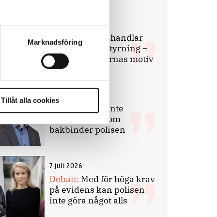
9 juli 2026
Slutreplik:
Det handlar
Marknadsföring
om kunskapsstyrning –
inte om forskarnas motiv
8 juli 2026
Tillåt alla cookies
Replik:
Det är inte
evidenskrav som
bakbinder polisen
7 juli 2026
Debatt:
Med för höga krav
på evidens kan polisen
inte göra något alls