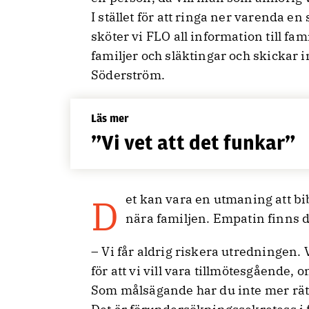
I stället för att ringa ner varenda 
sköter vi FLO all information till fa
familjer och släktingar och skickar i
Söderström.
Läs mer
”Vi vet att det funkar”
Det kan vara en utmaning att bibehålla utredarrollen när man kommer så
nära familjen. Empatin finns d
– Vi får aldrig riskera utredningen.
för att vi vill vara tillmötesgående, o
Som målsägande har du inte mer rätt