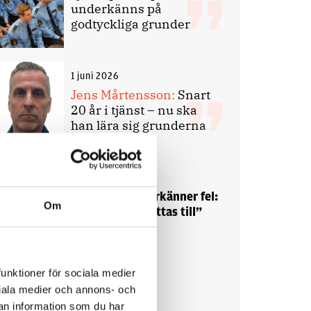
underkänns på
godtyckliga grunder
1 juni 2026
Jens Mårtensson:
Snart
20 år i tjänst – nu ska
han lära sig grunderna
4 juni 2026
Polisregionen erkänner fel:
Om
”Kommer att rättas till”
funktioner för sociala medier
ociala medier och annons- och
Debatt
an information som du har