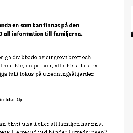
arenda en som kan finnas på den
 all information till familjerna.
iga drabbade av ett grovt brott och
 ansikte, en person, att rikta alla sina
ägga fullt fokus på utredningsåtgärder.
to: Johan Alp
an blivit utsatt eller att familjen har mist
veta: Herregud vad händer i utredningen?