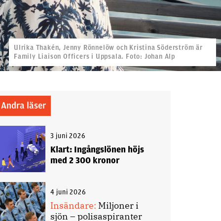
Ulrika Thakén, Jenny Rönnelöw och Kristina Söderström är
Family Liaison Officers i Uppsala. Foto: Johan Alp
Andra läser
3 juni 2026
Klart: Ingångslönen höjs
med 2 300 kronor
4 juni 2026
Insändare:
Miljoner i
sjön – polisaspiranter