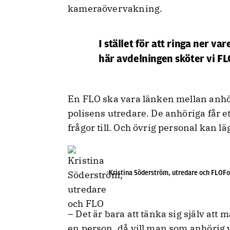
kameraövervakning.
I stället för att ringa ner v
här avdelningen sköter vi FLO
En FLO ska vara länken mellan anhör
polisens utredare. De anhöriga får ett
frågor till. Och övrig personal kan l
Kristina Söderström, utredare och FLOFo
– Det är bara att tänka sig själv att m
en person, då vill man som anhörig 