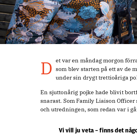
Det var en måndag morgon förra sommaren. Ulrika Thakén fick ett samtal
som blev starten på ett av de
under sin drygt trettioåriga po
En sjuttonårig pojke hade blivit bo
snarast. Som Family Liaison Officer
och utredningen, som redan var i gå
Vi vill ju veta – finns det någ