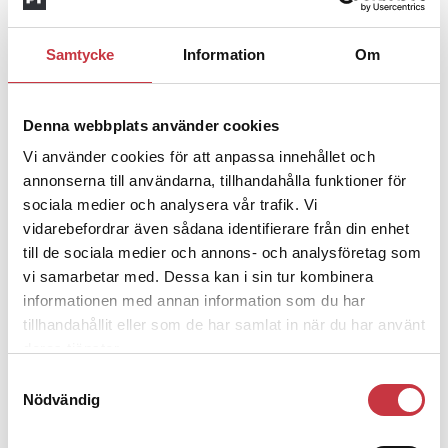
visst arbete, vanligen i form av kontant belopp; vanligen för mer
stadigvarande arbete. Men […]
9 april 2019
Samtycke
Information
Om
Lönesatsning
och långsiktighet
Denna webbplats använder cookies
Vi använder cookies för att anpassa innehållet och
Ordförandeord
Den 15-procentiga polislöneökningen på tre år är i hamn. Ett
annonserna till användarna, tillhandahålla funktioner för
nödvändigt delmål är uppnått och resan mot ytterligare
sociala medier och analysera vår trafik. Vi
polislöneökningar fortsätter. Fortsätter gör också uppbyggnaden av
vidarebefordrar även sådana identifierare från din enhet
ett väl fungerande karriär- och utvecklingssystem (KUV) kopplat till
lön.
till de sociala medier och annons- och analysföretag som
27 mars 2019
vi samarbetar med. Dessa kan i sin tur kombinera
informationen med annan information som du har
”Man måste anpassa löneutvecklingen”
tillhandahållit eller som de har samlat in när du har använt
deras tjänster.
Aktuellt
Poliserna inom den öppna polisen har nu fått viss skjuts i
Samtyckesval
löneutvecklingen. På Säkerhetspolisen däremot har höjningarna
Nödvändig
legat nära det så kallade märket.
14 mars 2019