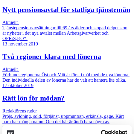
Nytt pensionsavtal för statliga tjänstemän
Aktuellt
Tjänstepensionsavsättningar till 69 års ålder och slopad delpension
är nyheter i det nya avtalet mellan Arbetsgivarverket och
OFR/S,P,O*.
13 november 2019
Två regioner klara med lönerna
Aktuellt
Förbundsregionerna Öst och Mitt är först i mål med de nya lönerna.
Den individuella delen av lönerna har de valt att hantera lite olika.
17 oktober 2019
Rätt lön för mödan?
Redaktörens rader
Pröjs, avlöning, sold, förtjänst, uppmuntran, erkänsla, gage. Kärt
barn har många namn. Och det här är ändå bara några av
synonymerna för begreppet lön som går att hitta på nätet. I ”Svensk
ordbok” finns den lite torra förklaringen: (fastställd) ersättning för