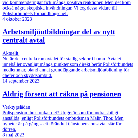
vid kommenderingar fick många positiva reaktioner. Men det kom
också några skeptiska invändningar. Vi tog dessa vidare till
Polisförbundets förhandlingschef.
4 oktober 2023
Arbetsmiljöutbildningar del av nytt
centralt avtal
Aktuellt
Nu är det centrala ramavtalet för statlig sektor i hamn. Avtalet
innehåller ovanligt många punkter som direkt berör Polisförbundets
medlemmar, bland annat grundläggande arbetsmiljöutbildning för
chefer och skyddsombud.
14 september 2023
Aldrig försent att räkna på pensionen
Verktygslådan
Polispension, hur funkar det? Ungefär som för andra statligt
anställda, enligt Polisförbundets ombudsman Malin Thor. Men
nyheter är på gång – ett förändrat tjänstepensionsavtal står för
dörren.
8 maj 2023