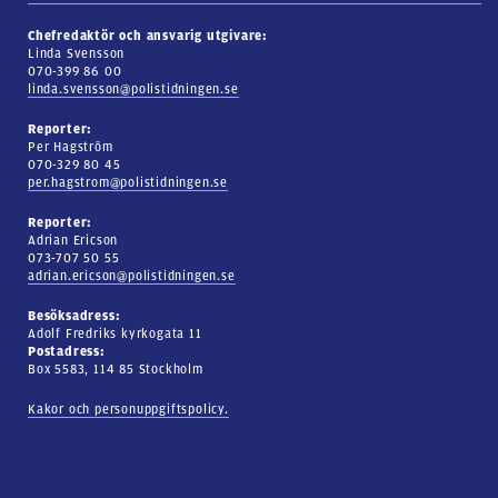
Chefredaktör och ansvarig utgivare:
Linda Svensson
070-399 86 00
linda.svensson@polistidningen.se
Reporter:
Per Hagström
070-329 80 45
per.hagstrom@polistidningen.se
Reporter:
Adrian Ericson
073-707 50 55
adrian.ericson@polistidningen.se
Besöksadress:
Adolf Fredriks kyrkogata 11
Postadress:
Box 5583, 114 85 Stockholm
Kakor och personuppgiftspolicy.