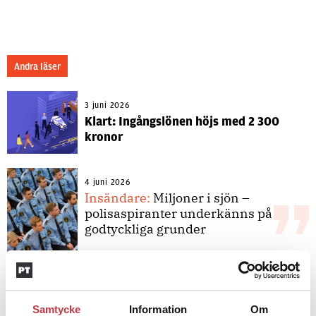
Andra läser
3 juni 2026
Klart: Ingångslönen höjs med 2 300
kronor
4 juni 2026
Insändare:
Miljoner i sjön –
polisaspiranter underkänns på
godtyckliga grunder
1 juni 2026
Jens Mårtensson:
Snart 20 år i tjänst
Samtycke
Information
Om
– nu ska han lära sig grunderna