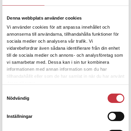
Denna webbplats använder cookies
4 juni 2026
Polisregionen erkänner fel: ”Kommer
Vi använder cookies för att anpassa innehållet och
att rättas till”
annonserna till användarna, tillhandahålla funktioner för
sociala medier och analysera vår trafik. Vi
vidarebefordrar även sådana identifierare från din enhet
till de sociala medier och annons- och analysföretag som
vi samarbetar med. Dessa kan i sin tur kombinera
informationen med annan information som du har
Debatt
tillhandahållit eller som de har samlat in när du har använt
deras tjänster.
9 juli 2026
Samtyckesval
Slutreplik:
Det handlar om
Nödvändig
kunskapsstyrning – inte om
forskarnas motiv
Inställningar
8 juli 2026