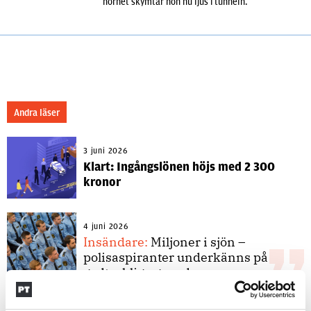
hörnet skymtar hon nu ljus i tunneln.
Andra läser
3 juni 2026
Klart: Ingångslönen höjs med 2 300
kronor
4 juni 2026
Insändare:
Miljoner i sjön –
polisaspiranter underkänns på
godtyckliga grunder