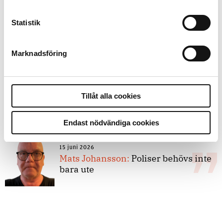
Statistik
8 juli 2026
Replik:
Det är inte evidenskrav som
bakbinder polisen
Marknadsföring
7 juli 2026
Tillåt alla cookies
Debatt:
Med för höga krav på evidens
kan polisen inte göra något alls
Endast nödvändiga cookies
15 juni 2026
Mats Johansson:
Poliser behövs inte
bara ute