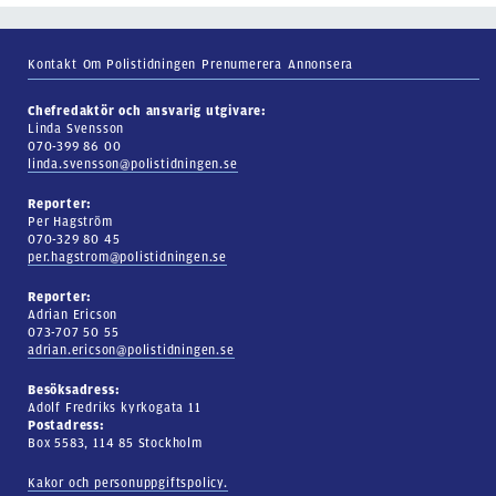
Kontakt
Om Polistidningen
Prenumerera
Annonsera
Chefredaktör och ansvarig utgivare:
Linda Svensson
070-399 86 00
linda.svensson@polistidningen.se
Reporter:
Per Hagström
070-329 80 45
per.hagstrom@polistidningen.se
Reporter:
Adrian Ericson
073-707 50 55
adrian.ericson@polistidningen.se
Besöksadress:
Adolf Fredriks kyrkogata 11
Postadress:
Box 5583, 114 85 Stockholm
Kakor och personuppgiftspolicy.