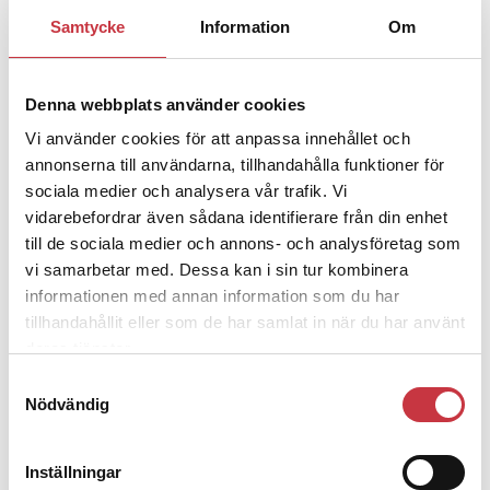
1 juni 2026
Samtycke
Information
Om
Jens Mårtensson:
Snart 20 år i tjänst
– nu ska han lära sig grunderna
Denna webbplats använder cookies
Vi använder cookies för att anpassa innehållet och
4 juni 2026
annonserna till användarna, tillhandahålla funktioner för
Polisregionen erkänner fel: ”Kommer
sociala medier och analysera vår trafik. Vi
att rättas till”
vidarebefordrar även sådana identifierare från din enhet
till de sociala medier och annons- och analysföretag som
vi samarbetar med. Dessa kan i sin tur kombinera
informationen med annan information som du har
tillhandahållit eller som de har samlat in när du har använt
Debatt
deras tjänster.
Samtyckesval
9 juli 2026
Nödvändig
Slutreplik:
Det handlar om
kunskapsstyrning – inte om
forskarnas motiv
Inställningar