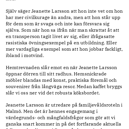
Själv säger Jeanette Larsson att hon inte vet om hon
har mer civilkurage än andra, men att hon står upp
för dem som är svaga och inte kan försvara sig
själva. Som när hon sa ifrån när man skrattat åt att
en transperson tagit livet av sig, eller ifrågasatte
rasistiska övningsexempel på en utbildning. Eller
mer vardagliga exempel som att hon jobbar fackligt,
ibland i motvind.
Hemtrevnaden slår emot en när Jeanette Larsson
öppnar dörren till sitt radhus. Hemsnickrade
möbler blandas med konst, praktiska föremål och
souvenirer från långväga resor. Medan kaffet bryggs
slår vi oss ner vid det robusta köksbordet.
Jeanette Larsson är utredare på familjevåldsroteln i
Malmö. Men det är hennes engagemang i
värdegrunds- och mångfaldsfrågor som gör att vi
ganska snart kommer in på det fortfarande aktuella