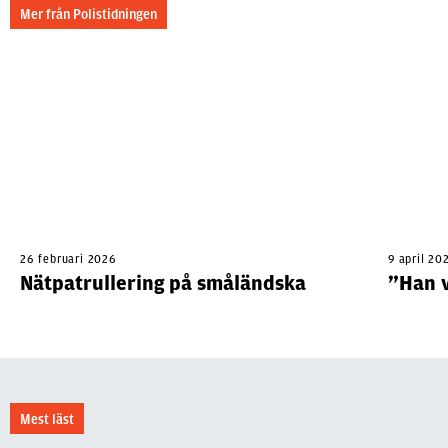
Mer från Polistidningen
26 februari 2026
9 april 20
Nätpatrullering på småländska
”Han 
Mest läst