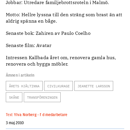
Jobbar: Utredare familjebrottsroteln i Malmö.
Motto: Hellre lyssna till den sträng som brast än att
aldrig spänna en båge.
Senaste bok: Zahiren av Paulo Coelho
Senaste film: Avatar
Intressen Kallbada året om, renovera gamla hus,
renovera och bygga möbler.
Ämnen i artikeln
ÅRETS HJÄLTINNA
CIVILKURAGE
JEANETTE LARSSON
SKÅNE
TRANSFÖRENINGEN
Text
Ylva Norberg - f d medarbetare
3 maj 2010