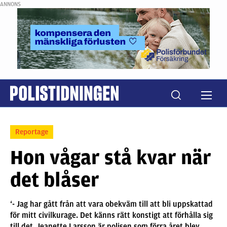
ANNONS
Reportage
Hon vågar stå kvar när
det blåser
‘- Jag har gått från att vara obekväm till att bli uppskattad
för mitt civilkurage. Det känns rätt konstigt att förhålla sig
till det. Jeanette Larsson är polisen som förra året blev