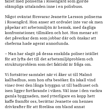
fallet med poliserna i Rosengård som gjorde
olämpliga uttalanden inne i en polisbuss.
Något oväntat försvarar Jeanette Larsson poliserna
i Rosengård. Hon anser att ordvalet inte var ok men
påpekar att arbetsmiljön är hemsk, med dagliga
konfrontationer, tillmälen och hot. Hon menar att
det påverkar dem som jobbar där och önskar att
cheferna hade agerat annorlunda.
– Man har slagit på dessa enskilda poliser istället
för att lyfta det till det arbetsmiljöproblem och
strukturproblem som det faktiskt är fråga om.
Vi fortsätter samtalet när vi åker ut till Malmö
kallbadhus, som hon ofta besöker. En iskall vind
viner över den långa bryggan ut till badhuset och
isen ligger fortfarande i viken. Väl inne i den vackra
gamla byggnaden, med ytterligare en kopp hett
kaffe framför oss, berättar Jeanette om hennes
drivkrafter för att föreläsa om bland annat