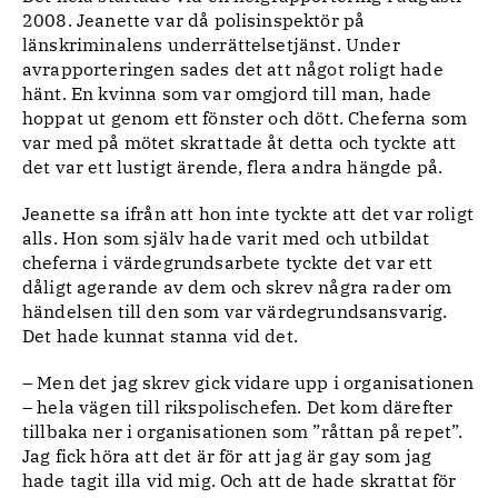
2008. Jeanette var då polisinspektör på
länskriminalens underrättelsetjänst. Under
avrapporteringen sades det att något roligt hade
hänt. En kvinna som var omgjord till man, hade
hoppat ut genom ett fönster och dött. Cheferna som
var med på mötet skrattade åt detta och tyckte att
det var ett lustigt ärende, flera andra hängde på.
Jeanette sa ifrån att hon inte tyckte att det var roligt
alls. Hon som själv hade varit med och utbildat
cheferna i värdegrundsarbete tyckte det var ett
dåligt agerande av dem och skrev några rader om
händelsen till den som var värdegrundsansvarig.
Det hade kunnat stanna vid det.
– Men det jag skrev gick vidare upp i organisationen
– hela vägen till rikspolischefen. Det kom därefter
tillbaka ner i organisationen som ”råttan på repet”.
Jag fick höra att det är för att jag är gay som jag
hade tagit illa vid mig. Och att de hade skrattat för