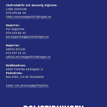
Chefredaktör och ansvarig utgivare:
Linda Svensson
070-399 86 00
linda.svensson@polistidningen.se
Reporter:
Per Hagström
070-329 80 45
per.hagstrom@polistidningen.se
Reporter:
Adrian Ericson
073-707 50 55
adrian.ericson@polistidningen.se
Besöksadress:
Adolf Fredriks kyrkogata 11
Postadress:
Box 5583, 114 85 Stockholm
Kakor och personuppgiftspolicy.