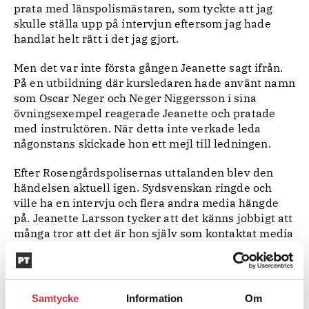
prata med länspolismästaren, som tyckte att jag
skulle ställa upp på intervjun eftersom jag hade
handlat helt rätt i det jag gjort.
Men det var inte första gången Jeanette sagt ifrån.
På en utbildning där kursledaren hade använt namn
som Oscar Neger och Neger Niggersson i sina
övningsexempel reagerade Jeanette och pratade
med instruktören. När detta inte verkade leda
någonstans skickade hon ett mejl till ledningen.
Efter Rosengårdspolisernas uttalanden blev den
händelsen aktuell igen. Sydsvenskan ringde och
ville ha en intervju och flera andra media hängde
på. Jeanette Larsson tycker att det känns jobbigt att
många tror att det är hon själv som kontaktat media
för att få publicitet, när det hela tiden varit de som
kontaktat henne.
– Jag har sagt ja till att bli intervjuad eftersom jag
Samtycke
Information
Om
står för det jag gjort och sagt. Det har kommit fram