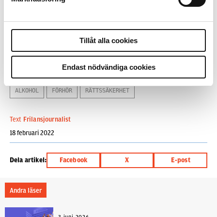
när och hur påverkade misstänkta bör förhöras —
för att få ett så korrekt och rättssäkert uttalande
som möjligt.
Tillåt alla cookies
THOMAS WEDÉRUS
Frilansjournalist
Endast nödvändiga cookies
Ämnen i artikeln
ALKOHOL
FÖRHÖR
RÄTTSSÄKERHET
Text
Frilansjournalist
18 februari 2022
Dela artikel:
Facebook
X
E-post
Andra läser
3 juni 2026