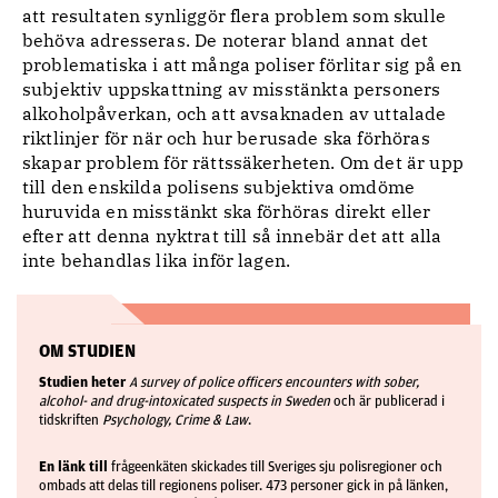
att resultaten synliggör flera problem som skulle
behöva adresseras. De noterar bland annat det
problematiska i att många poliser förlitar sig på en
subjektiv uppskattning av misstänkta personers
alkoholpåverkan, och att avsaknaden av uttalade
riktlinjer för när och hur berusade ska förhöras
skapar problem för rättssäkerheten. Om det är upp
till den enskilda polisens subjektiva omdöme
huruvida en misstänkt ska förhöras direkt eller
efter att denna nyktrat till så innebär det att alla
inte behandlas lika inför lagen.
OM STUDIEN
Studien heter
A survey of police officers encounters with sober,
alcohol- and drug-intoxicated suspects in Sweden
och är publicerad i
tidskriften
Psychology, Crime & Law
.
En länk till
frågeenkäten skickades till Sveriges sju polisregioner och
ombads att delas till regionens poliser. 473 personer gick in på länken,