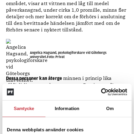
området, visar att vittnen med låg till medel
påverkansgrad, under cirka 1,0 promille, minns fler
detaljer och mer korrekt om de förhörs i anslutning
till den bevittnade händelsen jämfört med om de
förhörs senare i nyktert tillstånd.
Angelica Hagsand, psykologiforskare vid Göteborgs
universitet.Foto: Privat
minnen i princip lika
Dessa personer kan återge
tillförlitligt som nyktra personer. Precis som för
nyktra tenderar dock minnet hos lätt
alkoholpåverkade att försämras över tid, så det
bästa är att förhöra vittnet så snart som det är
Samtycke
Information
Om
praktiskt möjligt, menar Angelica Hagsand. Med en
högre berusningsgrad sjunker dock
tillförlitligheten.
Denna webbplats använder cookies
— När vittnet har över 1,0 promille så blir minnet