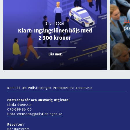
I
3 juni 2026
po
Klart: Ingångslönen höjs med
2 300 kronor
Läs mer
Kontakt
Om Polistidningen
Prenumerera
Annonsera
Chefredaktör och ansvarig utgivare:
Linda Svensson
070-399 86 00
linda.svensson@polistidningen.se
Reporter:
Per Hagström