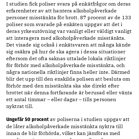
I studien fick poliser svara på enkätfrågor om deras
erfarenheter av att hantera alkoholpåverkade
personer misstänkta för brott. 87 procent av de 133
poliser som svarade på enkäten uppgav att det i
deras yrkesutövning var vanligt eller väldigt vanligt
att interagera med alkoholpåverkade misstänkta.
Det visade sig också i enkätsvaren att många kände
sig osäkra på hur de ska agera i dessa situationer
eftersom det ofta saknas uttalade lokala riktlinjer
för förhör med alkoholpåverkade misstänkta, och
några nationella riktlinjer finns heller inte. Därmed
blir det upp till den enskilda polisen att besluta om
förhör med den misstänkta ska ske direkt efter
brottet när denna fortfarande är berusad eller vänta
ett antal timmar – eller dagar – tills personen
nyktrat till.
av poliserna i studien uppgav att
Ungefär 50 procent
de låter alkoholpåverkade misstänkta nyktra till
innan de blir förhörda, vilket kan jämföras med