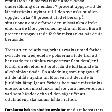
resultaten i en motsvarande amerikansk
undersökning där endast 7 procent uppgav att de
lät misstänkta nyktra till. I den svenska studien
uppgav cirka 45 procent att det beror på
situationen om de förhör den misstänkta direkt
eller om de låter personen nyktra till först. Bara 5
procent uppgav att de förhör misstänkta när de är
berusade.
Trots att en relativ majoritet avvaktar med förhör
svarade en tredjedel av poliserna att de tror att
berusade misstänkta rapporterar flest detaljer i
förhör direkt efter ett brott när de fortfarande är
alkoholpåverkade. En anledning som uppgavs till
att de tillåts nyktra till först var att det inte är
juridiskt lämpligt att förhöra berusade misstänkta
eftersom den misstänkta måste vara medveten om
vad som händer och vad den säger för att
uttalandena ska kunna hålla i rätten.
med att konstatera
Forskarna bakom studien avslutar