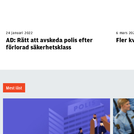
24 januari 2022
6 mars 20
AD: Rätt att avskeda polis efter
Fler k
förlorad säkerhetsklass
Mest läst