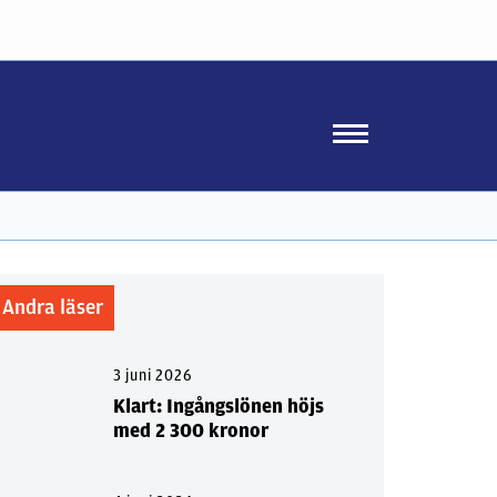
Andra läser
3 juni 2026
Klart: Ingångslönen höjs
med 2 300 kronor