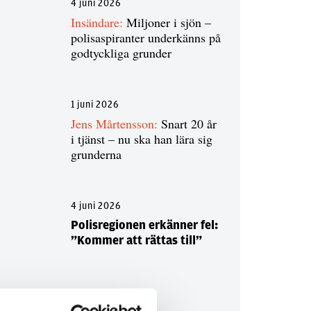
4 juni 2026
Insändare:
Miljoner i sjön –
polisaspiranter underkänns på
godtyckliga grunder
1 juni 2026
Jens Mårtensson:
Snart 20 år
i tjänst – nu ska han lära sig
grunderna
4 juni 2026
Polisregionen erkänner fel:
”Kommer att rättas till”