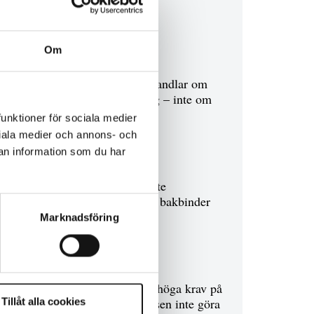
Debatt
Om
9 juli 2026
Slutreplik:
Det handlar om
kunskapsstyrning – inte om
forskarnas motiv
funktioner för sociala medier
ociala medier och annons- och
an information som du har
8 juli 2026
Replik:
Det är inte
evidenskrav som bakbinder
polisen
Marknadsföring
7 juli 2026
Debatt:
Med för höga krav på
evidens kan polisen inte göra
Tillåt alla cookies