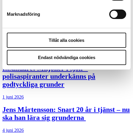
Andra läser
Marknadsföring
3 juni 2026
Klart: Ingångslönen höjs med 2 300
Tillåt alla cookies
kronor
4 juni 2026
Endast nödvändiga cookies
Insändare:
Miljoner i sjön –
polisaspiranter underkänns på
godtyckliga grunder
1 juni 2026
Jens Mårtensson:
Snart 20 år i tjänst – nu
ska han lära sig grunderna
4 juni 2026