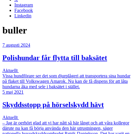
Instagram
Facebook
Linkedin
buller
7 augusti 2024
Polishundar får flytta till baksätet
Aktuellt
Vissa hundförare ser det som djurplågeri att transportera sina hundar
på flaket till Volkswagen Amarok. Nu kan de få dispens för att låta
hundarna åka med sele i baksätet i stället.
5 maj 2021
Skyddsstopp på hörselskydd hävt
Aktuellt
– Jag är oerhört glad att vi har nått så här långt och att våra kollegor
därute nu kan få börja använda den här utrustningen, säger
nationella huvudskyddsombudet Patrik Danielsson. Det har varit en