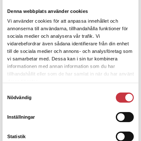
Aktuellt
Denna webbplats använder cookies
Arbetsmiljöverkets långbänk till process mot Polismyndigheten
avseende bullerfrågan avslutas – och börjar på sätt och vis om från
Vi använder cookies för att anpassa innehållet och
början.
annonserna till användarna, tillhandahålla funktioner för
6 februari 2018
sociala medier och analysera vår trafik. Vi
Förvaltningsrättens
vidarebefordrar även sådana identifierare från din enhet
dom om buller består
till de sociala medier och annons- och analysföretag som
vi samarbetar med. Dessa kan i sin tur kombinera
Aktuellt
informationen med annan information som du har
Även kammarrätten ger Arbetsmiljöverket rätt mot
tillhandahållit eller som de har samlat in när du har använt
Polismyndigheten i fråga om vite vid uteblivna åtgärder mot buller.
deras tjänster.
24 oktober 2017
Samtyckesval
Polismyndigheten vill
Nödvändig
häva krav på bulleråtgärder
Inställningar
Aktuellt
Polismyndigheten har åter överklagat Arbetsmiljöverkets krav på
bulleråtgärder. I inlagan skriver man att bullerproblemet
omhändertas adekvat.
Statistik
«
Äldre artiklar