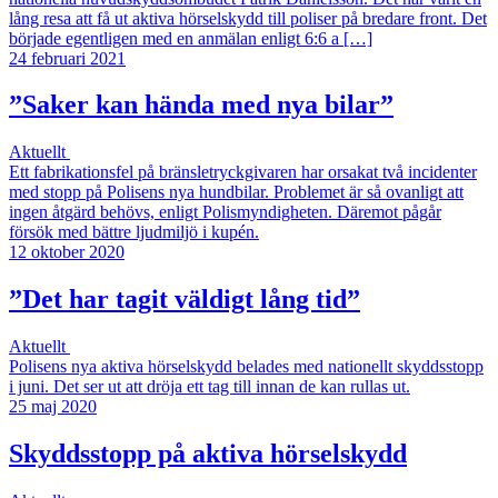
lång resa att få ut aktiva hörselskydd till poliser på bredare front. Det
började egentligen med en anmälan enligt 6:6 a […]
24 februari 2021
”Saker kan hända med nya bilar”
Aktuellt
Ett fabrikationsfel på bränsletryckgivaren har orsakat två incidenter
med stopp på Polisens nya hundbilar. Problemet är så ovanligt att
ingen åtgärd behövs, enligt Polismyndigheten. Däremot pågår
försök med bättre ljudmiljö i kupén.
12 oktober 2020
”Det har tagit väldigt lång tid”
Aktuellt
Polisens nya aktiva hörselskydd belades med nationellt skyddsstopp
i juni. Det ser ut att dröja ett tag till innan de kan rullas ut.
25 maj 2020
Skyddsstopp på aktiva hörselskydd