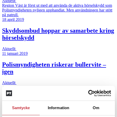
Aktuellt
Region Väst är först ut med att använda de aktiva hörselskydd som
Polismyndigheten nyligen upphandlat. Men användningen har stött
på patrull.
18 april 2019
Skyddsombud hoppar av samarbete kring
hörselskydd
Aktuellt
11 januari 2019
Polismyndigheten riskerar bullervite –
igen
Aktuellt
Arbetsmiljöverket är fortfarande inte nöjda med hur
Polismyndigheten hanterar frågan om buller i polisernas arbetsmiljö.
Nu flaggar de för att det kan bli fråga om ett nytt vitesföreläggande.
23 oktober 2018
Samtycke
Information
Om
Bullerfrågan mullrar vidare