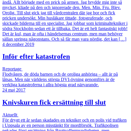
ändå. Allt började med en prick på armen. Jag brydde mig inte så
mycket, kliade på den och ignorerade den. Men. Min. Fru. Blev.
Orolig. Till slut gick jag till vårdcentralen där jag bor och fick
pricken undersökt. Min husläkare tittade, fotograferade, och
skickade bilderna till en specialist. Jag jobbar som kriminaltekniker i
södra Stockholm sedan ett år tillbaka. Det är ett helt fantastiskt jobb!
Det är kul, man är ofta i händelsernas centrum, men man behöver
sällan springa någonstans. Och så får man vara nördig, det kan […]
4 december 2019
Inför efter katastrofen
Reportage
Flodvågen, de döda barnen och de oroliga anhöriga – allt är på
låtsas. Men när världens största DVI-övning genomförs är de
verkliga katastroferna i allra högsta grad närvarande.
24 maj 2017
Knivskuren fick ersättning till slut
Aktuellt
För drygt ett år sedan skadades en tekniker och en polis vid trafiken
i Uppsala av en person misstänkt för mordförsök. Trafikpolisen
nekades först ersättning från Brottsoffermyndigheten, men