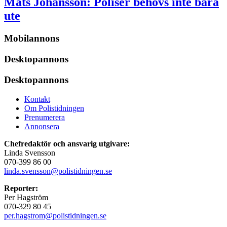
Mats Johansson:
Poliser behövs inte bara
ute
Mobilannons
Desktopannons
Desktopannons
Kontakt
Om Polistidningen
Prenumerera
Annonsera
Chefredaktör och ansvarig utgivare:
Linda Svensson
070-399 86 00
linda.svensson@polistidningen.se
Reporter:
Per Hagström
070-329 80 45
per.hagstrom@polistidningen.se