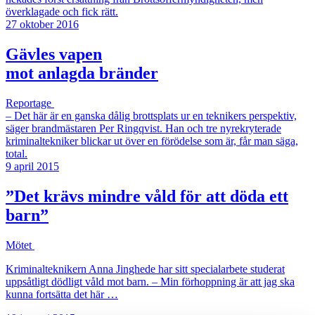
överklagade och fick rätt.
27 oktober 2016
Gävles vapen
mot anlagda bränder
Reportage
– Det här är en ganska dålig brottsplats ur en teknikers perspektiv,
säger brandmästaren Per Ringqvist. Han och tre nyrekryterade
kriminaltekniker blickar ut över en förödelse som är, får man säga,
total.
9 april 2015
”Det krävs mindre våld för att döda ett
barn”
Mötet
Kriminalteknikern Anna Jinghede har sitt specialarbete studerat
uppsåtligt dödligt våld mot barn. – Min förhoppning är att jag ska
kunna fortsätta det här …