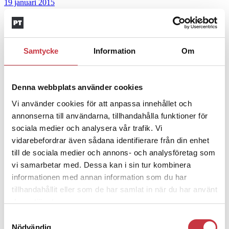
19 januari 2015
Omorganisationen – en centralisering?
Insänt
Samtycke
Information
Om
Den nya Polismyndigheten verkar innebära en centralisering av
polisverksamheten trots att syftet sagts vara det motsatta. Hur
verksamheten skulle se ut i Region …
Denna webbplats använder cookies
10 juli 2013
Vi använder cookies för att anpassa innehållet och
annonserna till användarna, tillhandahålla funktioner för
Nu ska RPS få bättre koll på teknikernas
sociala medier och analysera vår trafik. Vi
arbetsmiljö
vidarebefordrar även sådana identifierare från din enhet
till de sociala medier och annons- och analysföretag som
Aktuellt
vi samarbetar med. Dessa kan i sin tur kombinera
Kriminaltekniker utsätts ofta för ämnen och miljöer som kan vara
farliga för hälsan. Nu ska deras arbetsmiljö kartläggas för att se hur
informationen med annan information som du har
den kan göras säkrare.
tillhandahållit eller som de har samlat in när du har använt
8 februari 2013
deras tjänster.
Nu får Örebropolisen åter undersöka
Samtyckesval
brandplatser
Nödvändig