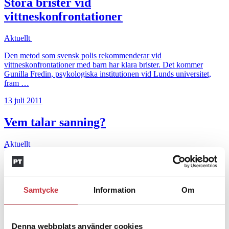
Stora brister vid
vittneskonfrontationer
Aktuellt
Den metod som svensk polis rekommenderar vid
vittneskonfrontationer med barn har klara brister. Det kommer
Gunilla Fredin, psykologiska institutionen vid Lunds universitet,
fram …
13 juli 2011
Vem talar sanning?
Aktuellt
Det är svårt att bedöma om ett vittne minns rätt eller fel. Men nu har
ett forskarteam från Stockholms och Lunds universitet undersökt om
man med hjälp av en analys av meningssammanhanget kan särskilja
korrekta och felaktiga vittnesutsagor.
Samtycke
Information
Om
12 juli 2011
Vi kan välja att glömma
Denna webbplats använder cookies