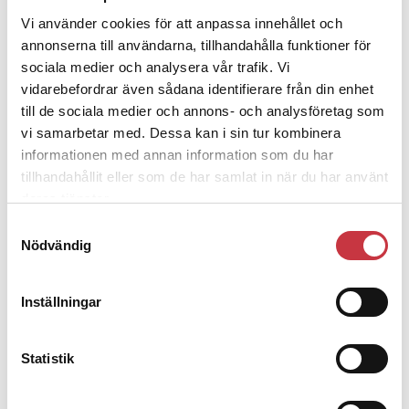
Aktuellt
Vi använder cookies för att anpassa innehållet och
Ny forskning visar att vi kan styra det vi vill glömma, på samma sätt
som vi kan styra våra motoriska impulser.
annonserna till användarna, tillhandahålla funktioner för
3 mars 2011
sociala medier och analysera vår trafik. Vi
vidarebefordrar även sådana identifierare från din enhet
”Alla beskrev serieskytten på olika sätt”
till de sociala medier och annons- och analysföretag som
vi samarbetar med. Dessa kan i sin tur kombinera
Aktuellt
Kortintervjun med Farhan Sarwar … som nyligen doktorerade vid
informationen med annan information som du har
Lunds universitet med en avhandling om vittnespsykologi.
tillhandahållit eller som de har samlat in när du har använt
8 december 2009
deras tjänster.
Större enskilt ansvar vid framtida
Samtyckesval
katastrofer
Nödvändig
Aktuellt
Inställningar
I framtiden måste vi försöka förbereda oss på det osannolika. Och
bli bättre på att klara oss själva, utan samhällets insatser. Så ser …
Statistik
Andra läser
3 juni 2026