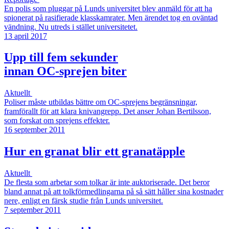
En polis som pluggar på Lunds universitet blev anmäld för att ha
spionerat på rasifierade klasskamrater. Men ärendet tog en oväntad
vändning. Nu utreds i stället universitetet.
13 april 2017
Upp till fem sekunder
innan OC-sprejen biter
Aktuellt
Poliser måste utbildas bättre om OC-sprejens begränsningar,
framförallt för att klara knivangrepp. Det anser Johan Bertilsson,
som forskat om sprejens effekter.
16 september 2011
Hur en granat blir ett granatäpple
Aktuellt
De flesta som arbetar som tolkar är inte auktoriserade. Det beror
bland annat på att tolkförmedlingarna på så sätt håller sina kostnader
nere, enligt en färsk studie från Lunds universitet.
7 september 2011