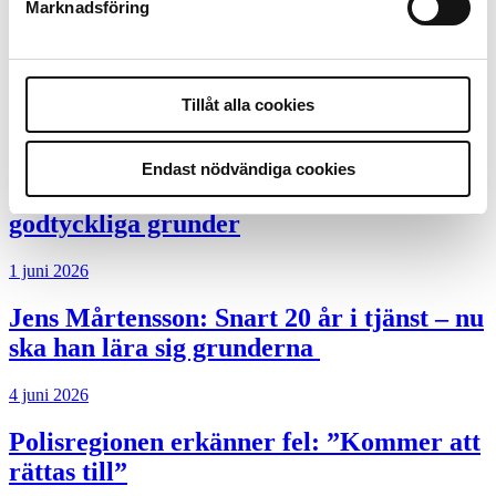
Marknadsföring
Klart: Ingångslönen höjs med 2 300
kronor
Tillåt alla cookies
4 juni 2026
Insändare:
Miljoner i sjön –
Endast nödvändiga cookies
polisaspiranter underkänns på
godtyckliga grunder
1 juni 2026
Jens Mårtensson:
Snart 20 år i tjänst – nu
ska han lära sig grunderna
4 juni 2026
Polisregionen erkänner fel: ”Kommer att
rättas till”