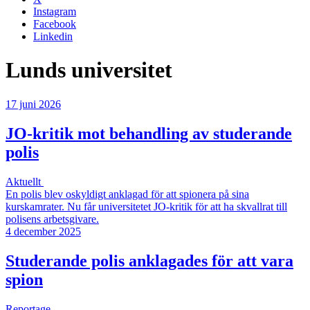
Instagram
Facebook
Linkedin
Lunds universitet
17 juni 2026
JO-kritik mot behandling av studerande
polis
Aktuellt
En polis blev oskyldigt anklagad för att spionera på sina
kurskamrater. Nu får universitetet JO-kritik för att ha skvallrat till
polisens arbetsgivare.
4 december 2025
Studerande polis anklagades för att vara
spion
Reportage