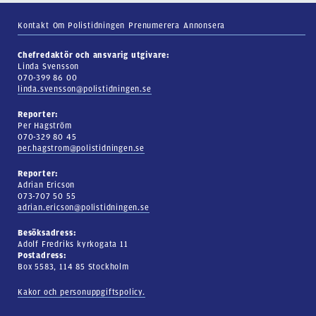
Kontakt
Om Polistidningen
Prenumerera
Annonsera
Chefredaktör och ansvarig utgivare:
Linda Svensson
070-399 86 00
linda.svensson@polistidningen.se
Reporter:
Per Hagström
070-329 80 45
per.hagstrom@polistidningen.se
Reporter:
Adrian Ericson
073-707 50 55
adrian.ericson@polistidningen.se
Besöksadress:
Adolf Fredriks kyrkogata 11
Postadress:
Box 5583, 114 85 Stockholm
Kakor och personuppgiftspolicy.