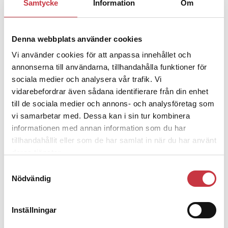
Samtycke
Information
Om
Jens Mårtensson:
Snart 20 år i tjänst – nu
ska han lära sig grunderna
Denna webbplats använder cookies
Vi använder cookies för att anpassa innehållet och
4 juni 2026
annonserna till användarna, tillhandahålla funktioner för
Polisregionen erkänner fel: ”Kommer
sociala medier och analysera vår trafik. Vi
att rättas till”
vidarebefordrar även sådana identifierare från din enhet
till de sociala medier och annons- och analysföretag som
vi samarbetar med. Dessa kan i sin tur kombinera
informationen med annan information som du har
tillhandahållit eller som de har samlat in när du har använt
Debatt
deras tjänster.
Samtyckesval
9 juli 2026
Nödvändig
Slutreplik:
Det handlar om
kunskapsstyrning – inte om forskarnas
motiv
Inställningar