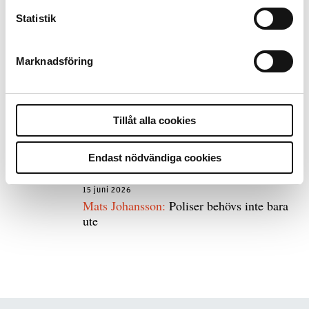
Statistik
8 juli 2026
Replik:
Det är inte evidenskrav som
bakbinder polisen
Marknadsföring
7 juli 2026
Tillåt alla cookies
Debatt:
Med för höga krav på evidens kan
polisen inte göra något alls
Endast nödvändiga cookies
15 juni 2026
Mats Johansson:
Poliser behövs inte bara
ute