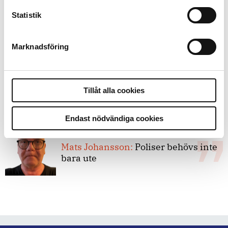
Statistik
8 juli 2026
Replik:
Det är inte evidenskrav som
bakbinder polisen
Marknadsföring
7 juli 2026
Debatt:
Med för höga krav på evidens
Tillåt alla cookies
kan polisen inte göra något alls
Endast nödvändiga cookies
15 juni 2026
Mats Johansson:
Poliser behövs inte
bara ute