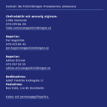
Kontakt
Om Polistidningen
Prenumerera
Annonsera
Chefredaktör och ansvarig utgivare:
Linda Svensson
070-399 86 00
linda.svensson@polistidningen.se
Reporter:
Per Hagström
070-329 80 45
per.hagstrom@polistidningen.se
Reporter:
Adrian Ericson
073-707 50 55
adrian.ericson@polistidningen.se
Besöksadress:
Adolf Fredriks kyrkogata 11
Postadress:
Box 5583, 114 85 Stockholm
Kakor och personuppgiftspolicy.