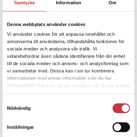
Jens Mårtensson:
Snart 20 år i tjänst
Samtycke
Information
Om
– nu ska han lära sig grunderna
Denna webbplats använder cookies
4 juni 2026
Vi använder cookies för att anpassa innehållet och
Polisregionen erkänner fel: ”Kommer
annonserna till användarna, tillhandahålla funktioner för
att rättas till”
sociala medier och analysera vår trafik. Vi
vidarebefordrar även sådana identifierare från din enhet
till de sociala medier och annons- och analysföretag som
vi samarbetar med. Dessa kan i sin tur kombinera
informationen med annan information som du har
tillhandahållit eller som de har samlat in när du har använt
Debatt
deras tjänster.
Samtyckesval
9 juli 2026
Nödvändig
Slutreplik:
Det handlar om
kunskapsstyrning – inte om
forskarnas motiv
Inställningar