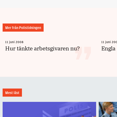
Mer från Polistidningen
11 juni 2008
11 juni 20
Hur tänkte arbetsgivaren nu?
Engla
Mest läst