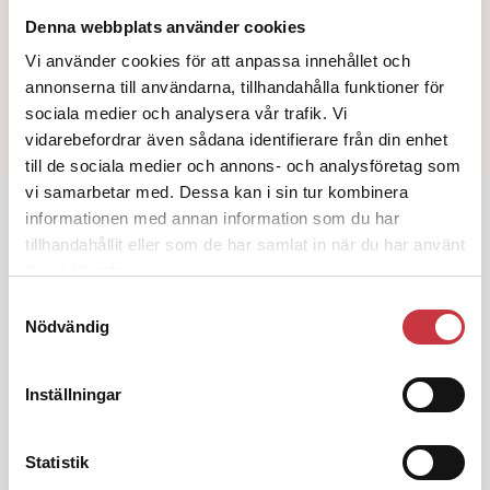
Denna webbplats använder cookies
Text
Polistidningen
Vi använder cookies för att anpassa innehållet och
11 juni 2008
annonserna till användarna, tillhandahålla funktioner för
sociala medier och analysera vår trafik. Vi
Dela artikel:
Facebook
X
E-post
vidarebefordrar även sådana identifierare från din enhet
till de sociala medier och annons- och analysföretag som
vi samarbetar med. Dessa kan i sin tur kombinera
Andra läser
informationen med annan information som du har
tillhandahållit eller som de har samlat in när du har använt
3 juni 2026
deras tjänster.
Klart: Ingångslönen höjs med 2 300
Samtyckesval
kronor
Nödvändig
4 juni 2026
Inställningar
Insändare:
Miljoner i sjön –
polisaspiranter underkänns på
godtyckliga grunder
Statistik