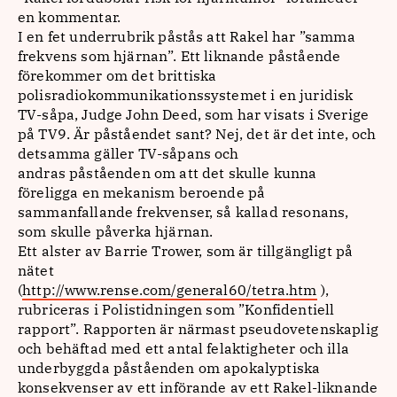
en kommentar.
I en fet underrubrik påstås att Rakel har ”samma
frekvens som hjärnan”. Ett liknande påstående
förekommer om det brittiska
polisradiokommunikationssystemet i en juridisk
TV-såpa, Judge John Deed, som har visats i Sverige
på TV9. Är påståendet sant? Nej, det är det inte, och
detsamma gäller TV-såpans och
andras påståenden om att det skulle kunna
föreligga en mekanism beroende på
sammanfallande frekvenser, så kallad resonans,
som skulle påverka hjärnan.
Ett alster av Barrie Trower, som är tillgängligt på
nätet
(
http://www.rense.com/general60/tetra.htm
),
rubriceras i Polistidningen som ”Konfidentiell
rapport”. Rapporten är närmast pseudovetenskaplig
och behäftad med ett antal felaktigheter och illa
underbyggda påståenden om apokalyptiska
konsekvenser av ett införande av ett Rakel-liknande