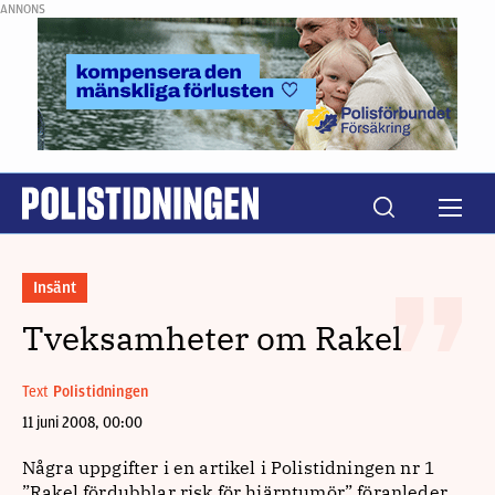
ANNONS
Insänt
Tveksamheter om Rakel
Text
Polistidningen
11 juni 2008, 00:00
Några uppgifter i en artikel i Polistidningen nr 1
”Rakel fördubblar risk för hjärntumör” föranleder