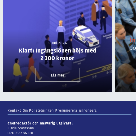
I
3 juni 2026
po
Klart: Ingångslönen höjs med
2 300 kronor
Läs mer
Kontakt
Om Polistidningen
Prenumerera
Annonsera
Chefredaktör och ansvarig utgivare:
Linda Svensson
070-399 86 00