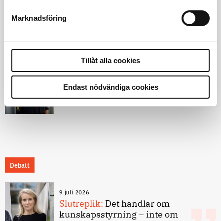
Marknadsföring
1 juni 2026
Jens Mårtensson:
Snart 20 år i tjänst
– nu ska han lära sig grunderna
Tillåt alla cookies
4 juni 2026
Endast nödvändiga cookies
Polisregionen erkänner fel: ”Kommer
att rättas till”
Debatt
9 juli 2026
Slutreplik:
Det handlar om
kunskapsstyrning – inte om