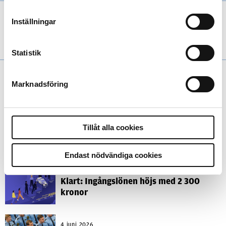
5 september 2013
Inställningar
På jakt efter moderna chefer
Krönikan
Statistik
Marknadsföring
«
Äldre artiklar
Senare artiklar
»
Tillåt alla cookies
Andra läser
Endast nödvändiga cookies
3 juni 2026
Klart: Ingångslönen höjs med 2 300
kronor
4 juni 2026