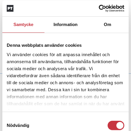
1 april 2014
Glöm inte första linjens
chefer
Samtycke
Information
Om
Ordförandeord
När man står inför förändring är
det skönt att ha en plan för hur man ska göra.
Det ger en känsla av trygghet och kontroll. Men
Denna webbplats använder cookies
under resans gång förändras i stort sett alltid
Vi använder cookies för att anpassa innehållet och
förutsättningarna och det blir inte riktigt som
man tänkt sig från början.
annonserna till användarna, tillhandahålla funktioner för
sociala medier och analysera vår trafik. Vi
vidarebefordrar även sådana identifierare från din enhet
till de sociala medier och annons- och analysföretag som
6 december 2013
vi samarbetar med. Dessa kan i sin tur kombinera
Brandkårsutryckningar
informationen med annan information som du har
splittar chefen
tillhandahållit eller som de har samlat in när du har använt
Forskning
Chefers arbetsmiljö inverkar inte bara
deras tjänster.
på deras hälsa – utan även på deras ledarskap.
Det visar forskning från Linköpings universitet.
Samtyckesval
Nödvändig