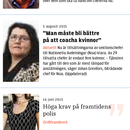
över vem som ska ta hand om cheferna nu.
5 augusti 2015
”Man måste bli bättre
på att coacha kvinnor”
Aktuellt
Nu är tillsättningarna av sektionschefer
till Nationella Avdelningar (Noa) klara. Av 29
tillsatta chefer är endast fem kvinnor. – Tjänsten
har gått till den som är mest lämpad för
anställningen, säger Johan Grenfors, biträdande
chef för Noa. (Uppdaterad)
16 juni 2015
Höga krav på framtidens
polis
Ordförandeord