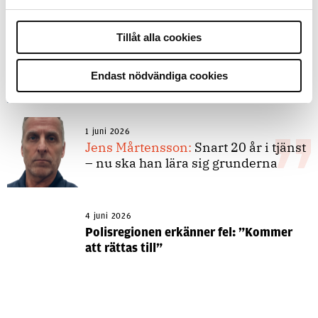
4 juni 2026
Tillåt alla cookies
Insändare:
Miljoner i sjön –
polisaspiranter underkänns på
Endast nödvändiga cookies
godtyckliga grunder
1 juni 2026
Jens Mårtensson:
Snart 20 år i tjänst
– nu ska han lära sig grunderna
4 juni 2026
Polisregionen erkänner fel: ”Kommer
att rättas till”