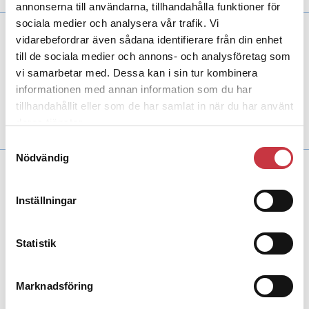
annonserna till användarna, tillhandahålla funktioner för
sociala medier och analysera vår trafik. Vi
vidarebefordrar även sådana identifierare från din enhet
3 februari 2020
Komprimerad polisutbildning
till de sociala medier och annons- och analysföretag som
öppnas för fler
vi samarbetar med. Dessa kan i sin tur kombinera
informationen med annan information som du har
Aktuellt
Skatteutredare, banktjänstemän och
socialsekreterare kan nästa år få chansen att
tillhandahållit eller som de har samlat in när du har använt
vidareutbilda sig till poliser.
deras tjänster.
Samtyckesval
Nödvändig
Inställningar
Andra läser
Statistik
3 juni 2026
Klart: Ingångslönen höjs med 2 300
Marknadsföring
kronor