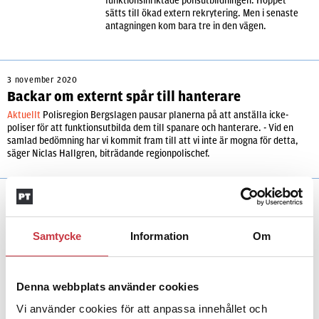
funktionsinriktade polisutbildningen. Hoppet
sätts till ökad extern rekrytering. Men i senaste
antagningen kom bara tre in den vägen.
3 november 2020
Backar om externt spår till hanterare
Aktuellt
Polisregion Bergslagen pausar planerna på att anställa icke-
poliser för att funktionsutbilda dem till spanare och hanterare. - Vid en
samlad bedömning har vi kommit fram till att vi inte är mogna för detta,
säger Niclas Hallgren, biträdande regionpolischef.
2 november 2020
Polisen vill rekrytera hanterare
Samtycke
Information
Om
utifrån
Aktuellt
Polisregion Bergslagen planerar att
nyanställa icke-poliser för att sedan utbilda dem
till spanare, hanterare och trafikpoliser.
Denna webbplats använder cookies
Planerna får kritik av Polisförbundet.
Vi använder cookies för att anpassa innehållet och