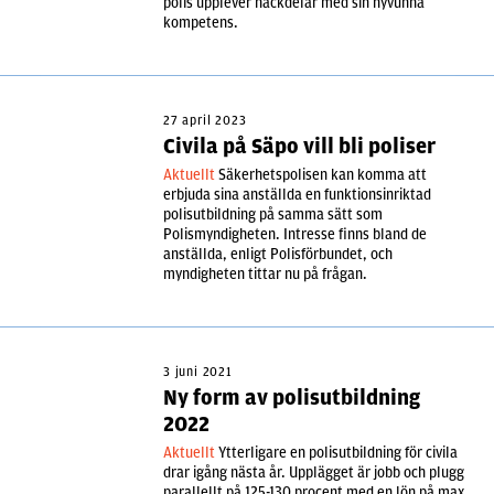
polis upplever nackdelar med sin nyvunna
kompetens.
27 april 2023
Civila på Säpo vill bli poliser
Aktuellt
Säkerhetspolisen kan komma att
erbjuda sina anställda en funktionsinriktad
polisutbildning på samma sätt som
Polismyndigheten. Intresse finns bland de
anställda, enligt Polisförbundet, och
myndigheten tittar nu på frågan.
3 juni 2021
Ny form av polisutbildning
2022
Aktuellt
Ytterligare en polisutbildning för civila
drar igång nästa år. Upplägget är jobb och plugg
parallellt på 125-130 procent med en lön på max