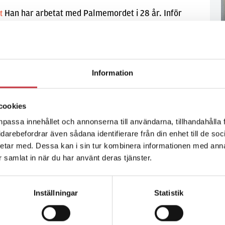
Han har arbetat med Palmemordet i 28 år. Inför
lt
neringen avslöjar Lennart Gustafsson drivkraften: –
er Pettersson var inte mördaren, jag tror
rande på en lösning.
Information
cookies
npassa innehållet och annonserna till användarna, tillhandahålla 
vidarebefordrar även sådana identifierare från din enhet till de s
etar med. Dessa kan i sin tur kombinera informationen med ann
ar samlat in när du har använt deras tjänster.
Inställningar
Statistik