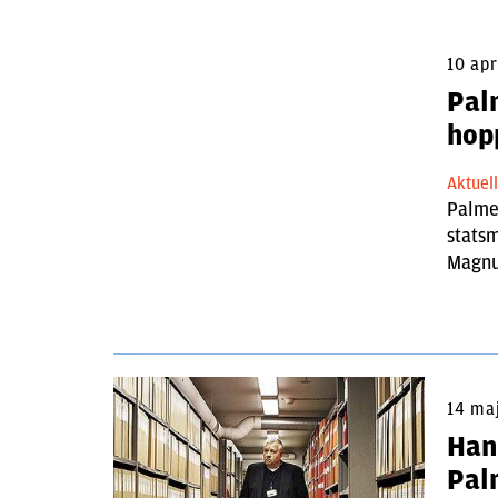
10 apr
Pal
hop
Aktuel
Palme
stats
Magn
14 ma
Han
Pal