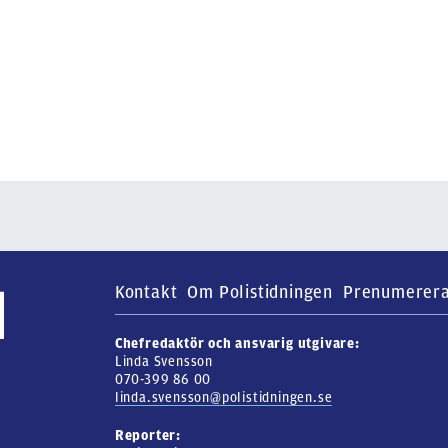
Kontakt
Om Polistidningen
Prenumerer
Chefredaktör och ansvarig utgivare:
Linda Svensson
070-399 86 00
linda.svensson@polistidningen.se
Reporter: