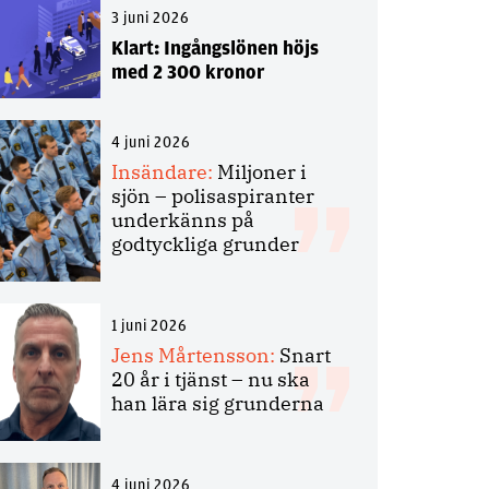
3 juni 2026
Klart: Ingångslönen höjs
med 2 300 kronor
4 juni 2026
Insändare:
Miljoner i
sjön – polisaspiranter
underkänns på
godtyckliga grunder
1 juni 2026
Jens Mårtensson:
Snart
20 år i tjänst – nu ska
han lära sig grunderna
4 juni 2026