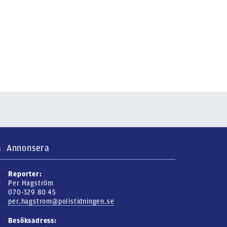
a
Annonsera
Reporter:
Per Hagström
070-329 80 45
per.hagstrom@polistidningen.se
Besöksadress: