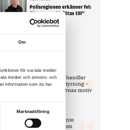
Polisregionen erkänner fel:
”Kommer att rättas till”
Om
Debatt
9 juli 2026
funktioner för sociala medier
Slutreplik:
Det handlar
ociala medier och annons- och
om kunskapsstyrning –
an information som du har
inte om forskarnas motiv
Marknadsföring
8 juli 2026
Replik:
Det är inte
evidenskrav som