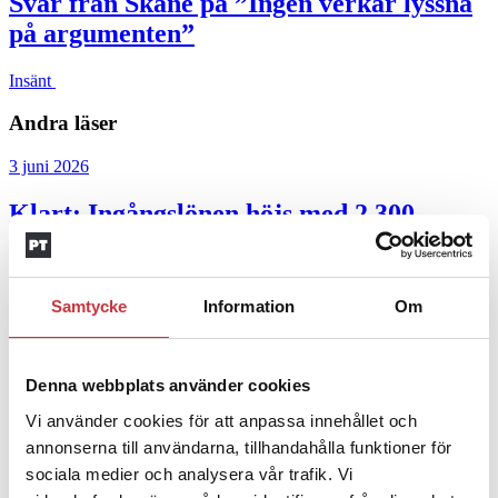
Svar från Skåne på ”Ingen verkar lyssna
på argumenten”
Insänt
Andra läser
3 juni 2026
Klart: Ingångslönen höjs med 2 300
kronor
4 juni 2026
Samtycke
Information
Om
Insändare:
Miljoner i sjön –
polisaspiranter underkänns på
Denna webbplats använder cookies
godtyckliga grunder
Vi använder cookies för att anpassa innehållet och
1 juni 2026
annonserna till användarna, tillhandahålla funktioner för
sociala medier och analysera vår trafik. Vi
Jens Mårtensson:
Snart 20 år i tjänst – nu