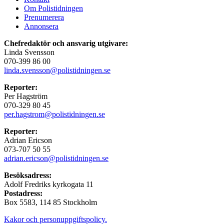
Om Polistidningen
Prenumerera
Annonsera
Chefredaktör och ansvarig utgivare:
Linda Svensson
070-399 86 00
linda.svensson@polistidningen.se
Reporter:
Per Hagström
070-329 80 45
per.hagstrom@polistidningen.se
Reporter:
Adrian Ericson
073-707 50 55
adrian.ericson@polistidningen.se
Besöksadress:
Adolf Fredriks kyrkogata 11
Postadress:
Box 5583, 114 85 Stockholm
Kakor och personuppgiftspolicy.