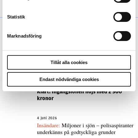
vapnet bland poliserna.
Statistik
Marknadsföring
«
Äldre artiklar
Tillåt alla cookies
Andra läser
Endast nödvändiga cookies
3 juni 2026
Klart: Ingångslönen höjs med 2 300
kronor
4 juni 2026
Insändare:
Miljoner i sjön – polisaspiranter
underkänns på godtyckliga grunder