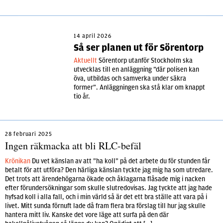
14 april 2026
Så ser planen ut för Sörentorp
Aktuellt
Sörentorp utanför Stockholm ska
utvecklas till en anläggning ”där polisen kan
öva, utbildas och samverka under säkra
former”. Anläggningen ska stå klar om knappt
tio år.
28 februari 2025
Ingen räkmacka att bli RLC-befäl
Krönikan
Du vet känslan av att ”ha koll” på det arbete du för stunden får
betalt för att utföra? Den härliga känslan tyckte jag mig ha som utredare.
Det trots att ärendehögar­na ökade och åklagarna flåsade mig i nacken
efter förundersökningar som skulle slutredo­visas. Jag tyckte att jag hade
hyfsad koll i alla fall, och i min värld så är det ett bra ställe att vara på i
livet. Mitt sunda förnuft lade då fram flera bra förslag till hur jag skulle
hantera mitt liv. Kanske det vore läge att surfa på den där