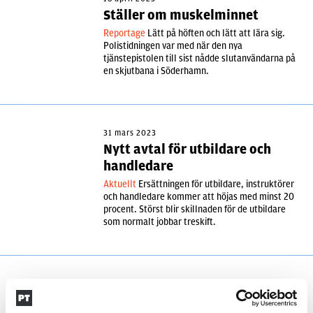
Ställer om muskelminnet
Reportage
Lätt på höften och lätt att lära sig.
Polistidningen var med när den nya
tjänstepistolen till sist nådde slutanvändarna på
en skjutbana i Söderhamn.
31 mars 2023
Nytt avtal för utbildare och
handledare
Aktuellt
Ersättningen för utbildare, instruktörer
och handledare kommer att höjas med minst 20
procent. Störst blir skillnaden för de utbildare
som normalt jobbar treskift.
22 februari 2022
Snarare sent påtänkt än galet