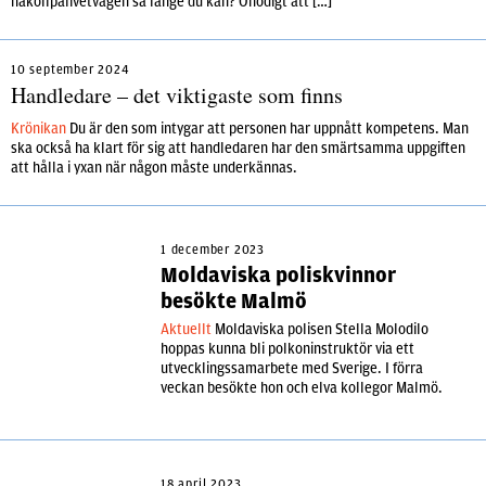
hakollpålivetvågen så länge du kan? Onödigt att […]
10 september 2024
Handledare – det viktigaste som finns
Krönikan
Du är den som intygar att personen har uppnått kompetens. Man
ska också ha klart för sig att handledaren har den smärtsamma uppgiften
att hålla i yxan när någon måste underkännas.
1 december 2023
Moldaviska poliskvinnor
besökte Malmö
Aktuellt
Moldaviska polisen Stella Molodilo
hoppas kunna bli polkoninstruktör via ett
utvecklingssamarbete med Sverige. I förra
veckan besökte hon och elva kollegor Malmö.
18 april 2023