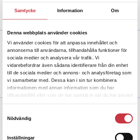
Debatt
Diskussionen gällande en utbildning i
självskydd och konflikthantering för civila har
Samtycke
Information
Om
fått ett konstigt fokus.
Denna webbplats använder cookies
Vi använder cookies för att anpassa innehållet och
10 december 2021
Kommissarie med beredskap i
annonserna till användarna, tillhandahålla funktioner för
ryggan
sociala medier och analysera vår trafik. Vi
vidarebefordrar även sådana identifierare från din enhet
Mötet
Via ovanliga specialkunskaper har
Christian Wessmans polisresa tagit honom till de
till de sociala medier och annons- och analysföretag som
nationella krisernas epicentrum. Och till Kabuls
vi samarbetar med. Dessa kan i sin tur kombinera
flygplats när alla ville därifrån.
informationen med annan information som du har
tillhandahållit eller som de har samlat in när du har använt
deras tjänster.
11 maj 2021
Samtyckesval
Beslut om elchockvapen klart
Nödvändig
Aktuellt
Nu har det formellt beslutats att
elchockvapen införs permanent. Under första
halvåret 2022 räknar man med att börja rulla ut
Inställningar