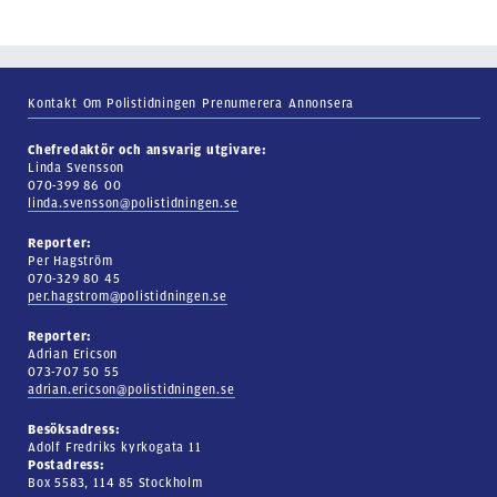
Kontakt
Om Polistidningen
Prenumerera
Annonsera
Chefredaktör och ansvarig utgivare:
Linda Svensson
070-399 86 00
linda.svensson@polistidningen.se
Reporter:
Per Hagström
070-329 80 45
per.hagstrom@polistidningen.se
Reporter:
Adrian Ericson
073-707 50 55
adrian.ericson@polistidningen.se
Besöksadress:
Adolf Fredriks kyrkogata 11
Postadress:
Box 5583, 114 85 Stockholm