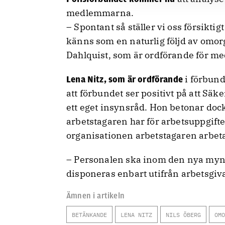
medlemmarna.
– Spontant så ställer vi oss försikti
känns som en naturlig följd av omorg
Dahlquist, som är ordförande för 
i förbund
Lena Nitz, som är ordförande
att förbundet ser positivt på att Sä
ett eget insynsråd. Hon betonar dock 
arbetstagaren har för arbetsuppgifte
organisationen arbetstagaren arbeta
– Personalen ska inom den nya mynd
disponeras enbart utifrån arbetsgiv
Ämnen i artikeln
BETÄNKANDE
LENA NITZ
NILS ÖBERG
OMO