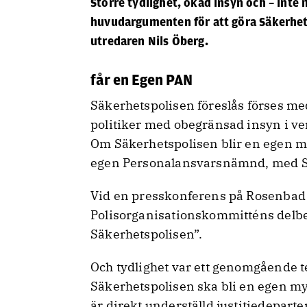
Större tydlighet, ökad insyn och – inte
huvudargumenten för att göra Säkerhets
utredaren Nils Öberg.
får en Egen PAN
Säkerhetspolisen föreslås förses me
politiker med obegränsad insyn i v
Om Säkerhetspolisen blir en egen 
egen Personalansvarsnämnd, med S
Vid en presskonferens på Rosenbad
Polisorganisationskommitténs delbe
Säkerhetspolisen”.
Och tydlighet var ett genomgående 
Säkerhetspolisen ska bli en egen m
är direkt underställd justitiedepart