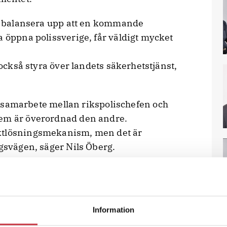
 balansera upp att en kommande
a öppna polissverige, får väldigt mycket
e också styra över landets säkerhetstjänst,
t samarbete mellan rikspolischefen och
dem är överordnad den andre.
iktlösningsmekanism, men det är
ngsvägen, säger Nils Öberg.
 enligt er analys?
t precis har hänt. Då gäller det att med
göra vem som ska ansvara för vilka
Information
gtvis ibland uppstå situationer där man