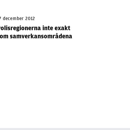
7 december 2012
olisregionerna inte exakt
som samverkansområdena
20 februa
Avsked 