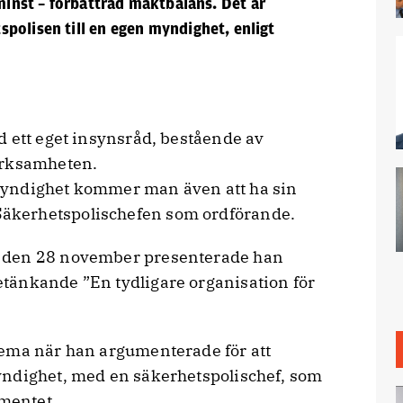
 minst
–
förbättrad maktbalans. Det är
polisen till en egen myndighet, enligt
d ett eget insynsråd, bestående av
erksamheten.
myndighet kommer man även att ha sin
äkerhetspolischefen som ordförande.
 den 28 november presenterade han
tänkande ”En tydligare organisation för
tema när han argumenterade för att
yndighet, med en säkerhetspolischef, som
ementet.