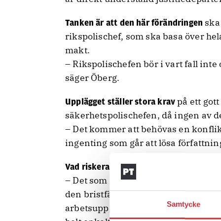
ska
Tanken är att den här förändringen
rikspolischef, som ska basa över hel
makt.
– Rikspolischefen bör i vart fall int
säger Öberg.
på ett got
Upplägget ställer stora
krav
säkerhetspolischefen, då ingen av 
– Det kommer att behövas en konfl
ingenting som går att lösa författni
Vad riskerar att hamna mellan stolarna,
– Det som är besvärligast är när någo
den bristfälliga kunskap man har av
Samtycke
arbetsuppgifter. Där kan det naturli