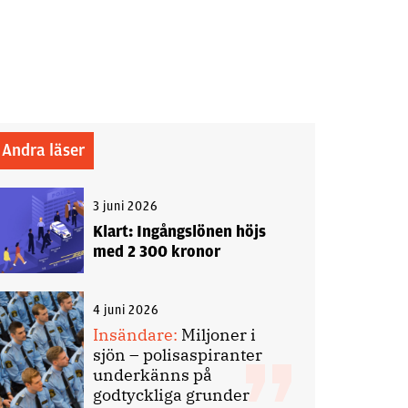
Andra läser
3 juni 2026
Klart: Ingångslönen höjs
med 2 300 kronor
4 juni 2026
Insändare:
Miljoner i
sjön – polisaspiranter
underkänns på
godtyckliga grunder