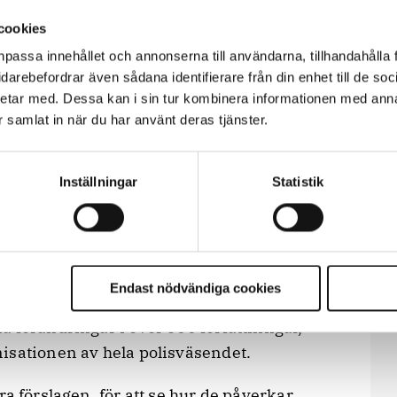
 den situationen måste de två
 hitta bra sätt att hantera.
cookies
npassa innehållet och annonserna till användarna, tillhandahålla 
ledning att tro att samarbetet skulle
vidarebefordrar även sådana identifierare från din enhet till de s
myndighet – tvärtom.
etar med. Dessa kan i sin tur kombinera informationen med ann
ar samlat in när du har använt deras tjänster.
n den öppna polisen och
tälla, enligt Öberg.
Inställningar
Statistik
ras tydligt. Det ska inte bli svårare att
m finns i de två organisationerna. Det
ns som finns inom Säkerhetspolisen och
sationen besitter, säger han.
Endast nödvändiga cookies
skickas på remiss. Detta tillsammans
 förändringar i över 500 författningar,
isationen av hela polisväsendet.
ra förslagen, för att se hur de påverkar