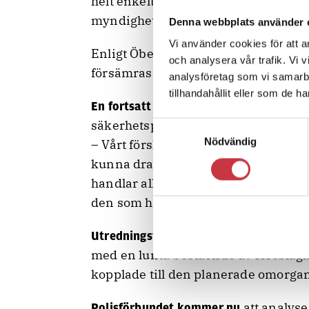
helt enkelt inte vet. Då menar vi att
myndighetscheferna tänka igenom och
Denna webbplats använder 
Vi använder cookies för att a
Enligt Öberg finns det dock ingen an
och analysera vår trafik. Vi 
försämras av att Säpo blir en egen 
analysföretag som vi samarb
tillhandahållit eller som de h
mella
En fortsatt stor personalrörlighet
säkerhetspolisen är viktig att säkers
Samtyckesval
Nödvändig
– Vårt förslag är att det där ska regle
kunna dra nytta av den kompetens so
handlar alltså både om den kompete
den som hela den enorma polisorgani
kommer snart att 
Utredningsförslaget
med en lunta bestående av föreslagna
kopplade till den planerade omorgan
att analyse
Polisförbundet
kommer nu