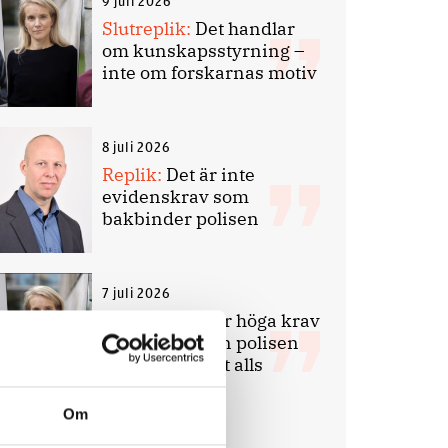
9 juli 2026
Slutreplik:
Det handlar
om kunskapsstyrning –
inte om forskarnas motiv
8 juli 2026
Replik:
Det är inte
evidenskrav som
bakbinder polisen
7 juli 2026
Debatt:
Med för höga krav
på evidens kan polisen
inte göra något alls
Om
15 juni 2026